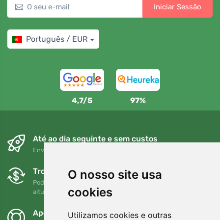
Iniciar Sessão
Português / EUR
4,7/5
97%
Até ao dia seguinte e sem custos
Envio gratuito para encomendas superiores a 80 EUR
Trocas e devoluções gratuitas
O nosso site usa
Pode devolver ou trocar a sua encomenda em qualquer
cookies
altura no prazo de 90 dias
Apoiamos a Trees.org
Utilizamos cookies e outras