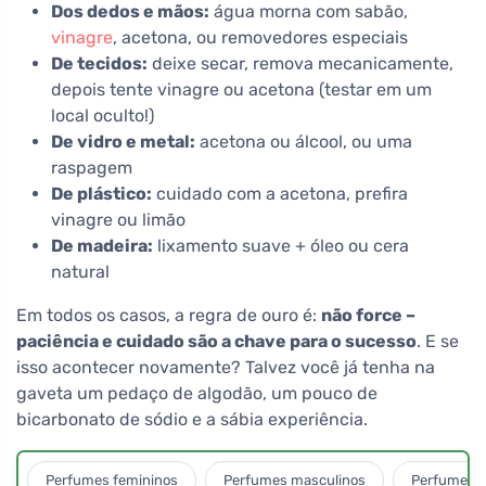
Dos dedos e mãos:
água morna com sabão,
vinagre
, acetona, ou removedores especiais
De tecidos:
deixe secar, remova mecanicamente,
depois tente vinagre ou acetona (testar em um
local oculto!)
De vidro e metal:
acetona ou álcool, ou uma
raspagem
De plástico:
cuidado com a acetona, prefira
vinagre ou limão
De madeira:
lixamento suave + óleo ou cera
natural
Em todos os casos, a regra de ouro é:
não force –
paciência e cuidado são a chave para o sucesso
. E se
isso acontecer novamente? Talvez você já tenha na
gaveta um pedaço de algodão, um pouco de
bicarbonato de sódio e a sábia experiência.
Perfumes femininos
Perfumes masculinos
Perfumes u