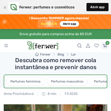
×
Ferwer: perfumes e cosméticos
Abrir app
⚡
Desconto SUMMER agora mesmo!
×
SUMMER
Abrir app
Envio gratuito para compras acima de 80 EUR
0
Ferwer
Blog
Lar
Descubra como remover cola
instantânea e prevenir danos
Perfumes femininos
Perfumes masculinos
Perfumes u
Anna Procházková
8 min
1.9.2025