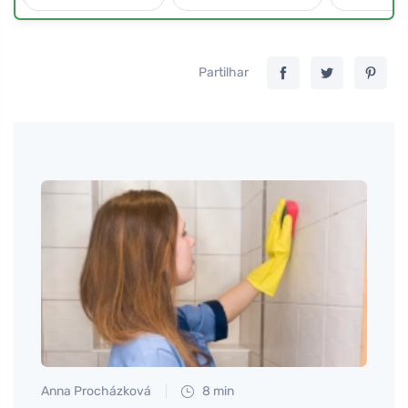
Partilhar
Anna Procházková
8 min
Tomáš