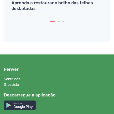
bua
Aprenda a restaurar o brilho das telhas
Como 
desbotadas
usand
Ferwer
Sobre nós
Grossista
Descarregue a aplicação
Get it on
Google Play