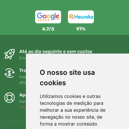
4,7/5
97%
Até ao dia seguinte e sem custos
Envio gratuito para encomendas superiores a 80 EUR
Trocas e devoluções gratuitas
O nosso site usa
Pode devolver ou trocar a sua encomenda em qualquer
cookies
altura no prazo de 90 dias
Apoiamos a Trees.org
Utilizamos cookies e outras
Para cada encomenda plantamos uma árvore! Leia mais
tecnologias de medição para
Sobre nós
.
melhorar a sua experiência de
navegação no nosso site, de
forma a mostrar conteúdo