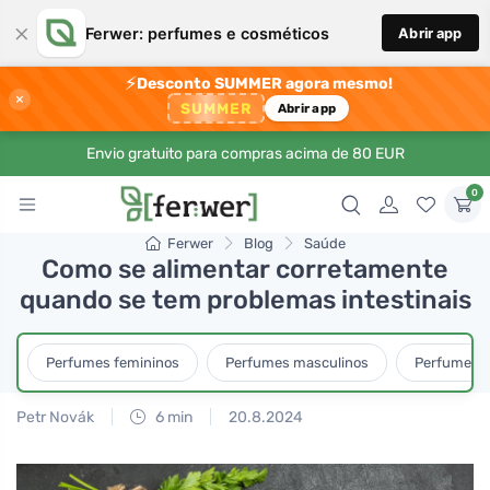
×
Ferwer: perfumes e cosméticos
Abrir app
⚡
Desconto SUMMER agora mesmo!
×
SUMMER
Abrir app
Envio gratuito para compras acima de 80 EUR
0
Ferwer
Blog
Saúde
Como se alimentar corretamente
quando se tem problemas intestinais
Perfumes femininos
Perfumes masculinos
Perfumes u
Petr Novák
6 min
20.8.2024