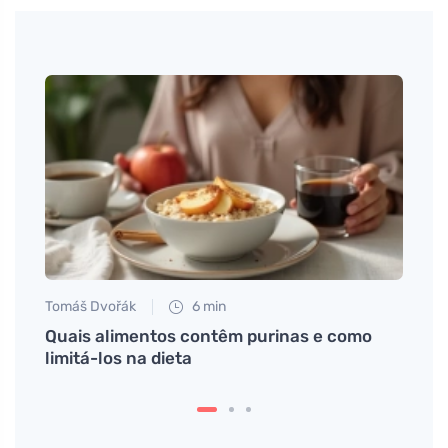
Tomáš Dvořák
6 min
Petr N
asa de
Quais alimentos contêm purinas e como
Zkust
limitá-los na dieta
-- Ex
com 