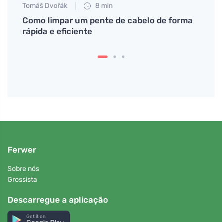
Tomáš Dvořák
8 min
Petr N
Como limpar um pente de cabelo de forma
# Par
rápida e eficiente
por q
Ferwer
Sobre nós
Grossista
Descarregue a aplicação
Get it on