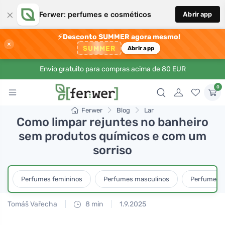
×
Ferwer: perfumes e cosméticos
Abrir app
⚡
Desconto SUMMER agora mesmo!
×
SUMMER
Abrir app
Envio gratuito para compras acima de 80 EUR
0
Ferwer
Blog
Lar
Como limpar rejuntes no banheiro
sem produtos químicos e com um
sorriso
Perfumes femininos
Perfumes masculinos
Perfumes u
Tomáš Vařecha
8 min
1.9.2025