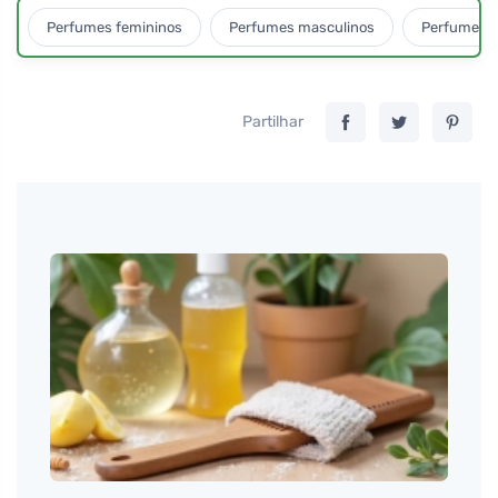
Perfumes femininos
Perfumes masculinos
Perfumes u
Partilhar