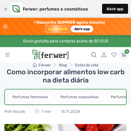
×
Ferwer: perfumes e cosméticos
Abrir app
⚡
Desconto SUMMER agora mesmo!
×
SUMMER
Abrir app
Envio gratuito para compras acima de 80 EUR
0
Ferwer
Blog
Estilo de vida
Como incorporar alimentos low carb
na dieta diária
Perfumes femininos
Perfumes masculinos
Perfumes u
Petr Novák
7 min
15.11.2024