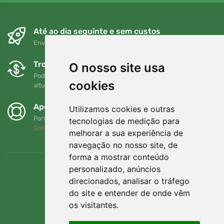
Até ao dia seguinte e sem custos
Envio gratuito para encomendas superiores a 80 EUR
Trocas e devoluções gratuitas
O nosso site usa
Pode devolver ou trocar a sua encomenda em qualquer
cookies
altura no prazo de 90 dias
Apoiamos a Trees.org
Utilizamos cookies e outras
Para cada encomenda plantamos uma árvore! Leia mais
tecnologias de medição para
Sobre nós
.
melhorar a sua experiência de
navegação no nosso site, de
forma a mostrar conteúdo
personalizado, anúncios
direcionados, analisar o tráfego
do site e entender de onde vêm
os visitantes.