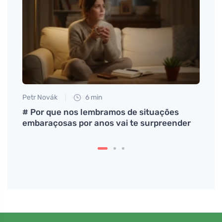
Petr Novák
6 min
Petr N
heio
# Por que nos lembramos de situações
# Pro
embaraçosas por anos vai te surpreender
myšl