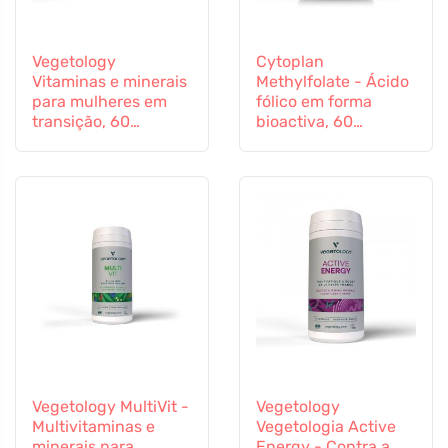
Vegetology
Cytoplan
Vitaminas e minerais
Methylfolate - Ácido
para mulheres em
fólico em forma
transição, 60
bioactiva, 60
cápsulas
cápsulas
Vegetology MultiVit -
Vegetology
Multivitaminas e
Vegetologia Active
minerais para
Energy - Contra a