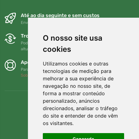
Até ao dia seguinte e sem custos
Envio gratuito para encomendas superiores a 80 EUR
Trocas e devoluções gratuitas
O nosso site usa
Pode devolver ou trocar a sua encomenda em qualquer
cookies
altura no prazo de 90 dias
Apoiamos a Trees.org
Utilizamos cookies e outras
Para cada encomenda plantamos uma árvore! Leia mais
tecnologias de medição para
Sobre nós
.
melhorar a sua experiência de
navegação no nosso site, de
forma a mostrar conteúdo
personalizado, anúncios
direcionados, analisar o tráfego
do site e entender de onde vêm
os visitantes.
Concordo