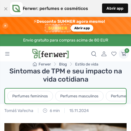
×
Ferwer: perfumes e cosméticos
Abrir app
⚡
Desconto SUMMER agora mesmo!
×
SUMMER
Abrir app
Envio gratuito para compras acima de 80 EUR
0
Ferwer
Blog
Estilo de vida
Sintomas de TPM e seu impacto na
vida cotidiana
Perfumes femininos
Perfumes masculinos
Perfumes u
Tomáš Vařecha
6 min
15.11.2024