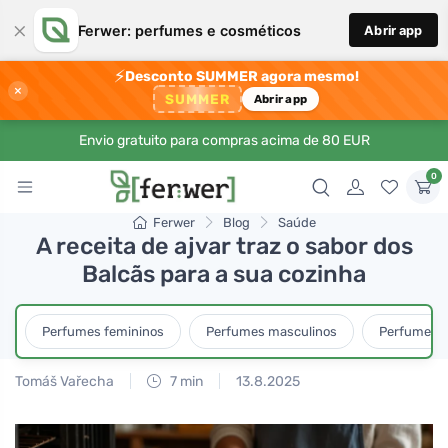
×
Ferwer: perfumes e cosméticos
Abrir app
⚡
Desconto SUMMER agora mesmo!
×
SUMMER
Abrir app
Envio gratuito para compras acima de 80 EUR
0
Ferwer
Blog
Saúde
A receita de ajvar traz o sabor dos
Balcãs para a sua cozinha
Perfumes femininos
Perfumes masculinos
Perfumes u
Tomáš Vařecha
7 min
13.8.2025