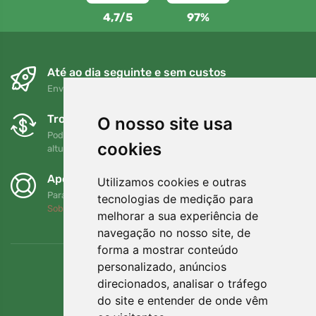
4,7/5
97%
Até ao dia seguinte e sem custos
Envio gratuito para encomendas superiores a 80 EUR
Trocas e devoluções gratuitas
O nosso site usa
Pode devolver ou trocar a sua encomenda em qualquer
cookies
altura no prazo de 90 dias
Apoiamos a Trees.org
Utilizamos cookies e outras
Para cada encomenda plantamos uma árvore! Leia mais
tecnologias de medição para
Sobre nós
.
melhorar a sua experiência de
navegação no nosso site, de
forma a mostrar conteúdo
personalizado, anúncios
direcionados, analisar o tráfego
do site e entender de onde vêm