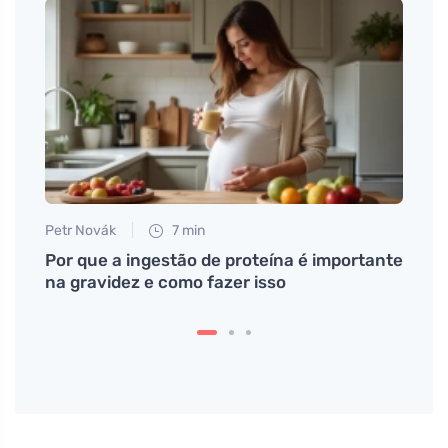
Petr Novák
7 min
Petr N
as ao
Por que a ingestão de proteína é importante
# Péč
na gravidez e como fazer isso
produ
do ca