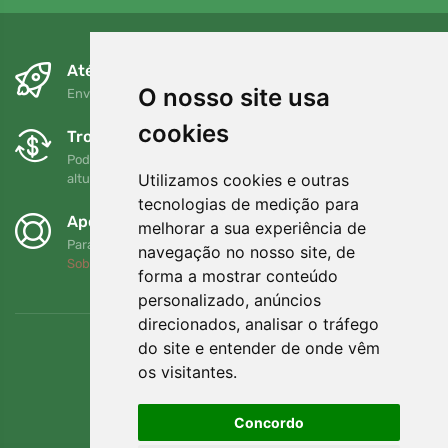
Até ao dia seguinte e sem custos
O nosso site usa
Envio gratuito para encomendas superiores a 80 EUR
cookies
Trocas e devoluções gratuitas
Pode devolver ou trocar a sua encomenda em qualquer
Utilizamos cookies e outras
altura no prazo de 90 dias
tecnologias de medição para
Apoiamos a Trees.org
melhorar a sua experiência de
Para cada encomenda plantamos uma árvore! Leia mais
navegação no nosso site, de
Sobre nós
.
forma a mostrar conteúdo
personalizado, anúncios
direcionados, analisar o tráfego
do site e entender de onde vêm
os visitantes.
Concordo