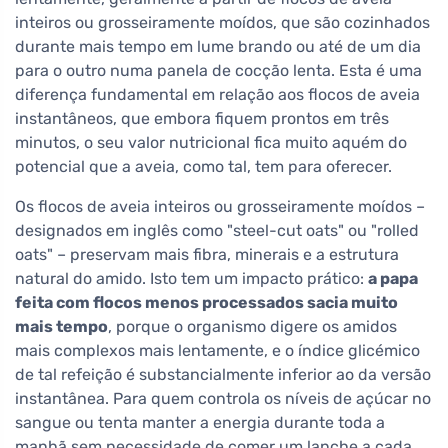
inteiros ou grosseiramente moídos, que são cozinhados
durante mais tempo em lume brando ou até de um dia
para o outro numa panela de cocção lenta. Esta é uma
diferença fundamental em relação aos flocos de aveia
instantâneos, que embora fiquem prontos em três
minutos, o seu valor nutricional fica muito aquém do
potencial que a aveia, como tal, tem para oferecer.
Os flocos de aveia inteiros ou grosseiramente moídos –
designados em inglês como "steel-cut oats" ou "rolled
oats" – preservam mais fibra, minerais e a estrutura
natural do amido. Isto tem um impacto prático:
a papa
feita com flocos menos processados sacia muito
mais tempo
, porque o organismo digere os amidos
mais complexos mais lentamente, e o índice glicémico
de tal refeição é substancialmente inferior ao da versão
instantânea. Para quem controla os níveis de açúcar no
sangue ou tenta manter a energia durante toda a
manhã sem necessidade de comer um lanche a cada