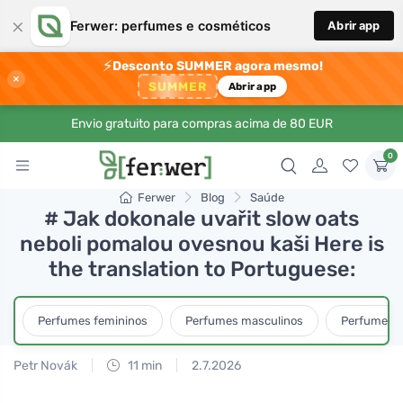
×
Ferwer: perfumes e cosméticos
Abrir app
⚡
Desconto SUMMER agora mesmo!
×
SUMMER
Abrir app
Envio gratuito para compras acima de 80 EUR
0
Ferwer
Blog
Saúde
# Jak dokonale uvařit slow oats
neboli pomalou ovesnou kaši Here is
the translation to Portuguese:
Perfumes femininos
Perfumes masculinos
Perfumes u
Petr Novák
11 min
2.7.2026