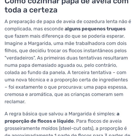
Como cozinhar papa de aveia com
toda a certeza
A preparação de papa de aveia de cozedura lenta não é
complicada, mas esconde
alguns pequenos truques
que fazem mais diferença do que se poderia esperar.
Imagine a Margarida, uma mãe trabalhadora com dois
filhos, que decidiu trocar os flocos instantâneos pelos
"verdadeiros". As primeiras duas tentativas resultaram
numa papa demasiado aguada ou, pelo contrário,
colada ao fundo da panela. A terceira tentativa – com
uma nova técnica e a proporção certa de ingredientes
– foi exatamente o que procurava: uma papa espessa,
cremosa e aromática, que as crianças comeram sem
reclamar.
A regra básica que salvou a Margarida é simples:
a
proporção de flocos e líquido
. Para flocos de aveia
grosseiramente moídos (steel-cut oats), a proporção é
de aproximadamente 1 parte de flocos para 3 partes de