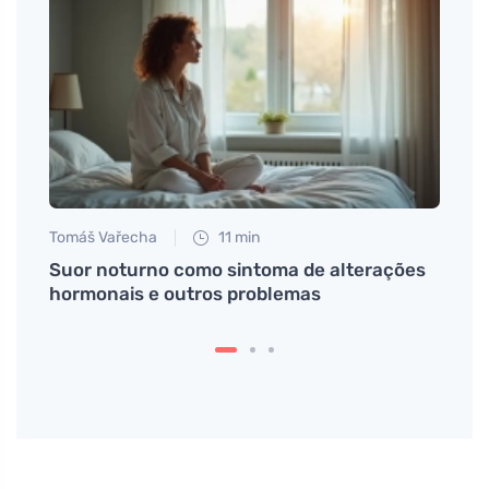
Tomáš Vařecha
11 min
Anna 
m que
Suor noturno como sintoma de alterações
Descu
hormonais e outros problemas
tárta