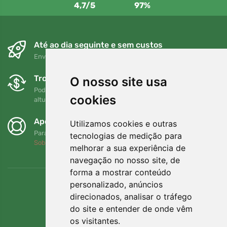
4,7/5
97%
Até ao dia seguinte e sem custos
Envio gratuito para encomendas superiores a 80 EUR
Trocas e devoluções gratuitas
O nosso site usa
Pode devolver ou trocar a sua encomenda em qualquer
cookies
altura no prazo de 90 dias
Apoiamos a Trees.org
Utilizamos cookies e outras
Para cada encomenda plantamos uma árvore! Leia mais
tecnologias de medição para
Sobre nós
.
melhorar a sua experiência de
navegação no nosso site, de
forma a mostrar conteúdo
personalizado, anúncios
direcionados, analisar o tráfego
do site e entender de onde vêm
os visitantes.