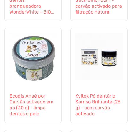
dentes
Stick Binchotan -
branqueadora
carvão activado para
WonderWhite - BIO
filtração natural
de menta e carvão
activado (75 ml)
Ecodis Anaé por
Kvitok Pó dentário
Carvão activado em
Sorriso Brilhante (25
pó (30 g) - limpa
g) - com carvão
dentes e pele
activado