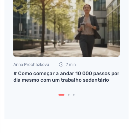
Anna Procházková
7 min
Martin
a
# Como começar a andar 10 000 passos por
Rece
dia mesmo com um trabalho sedentário
comp
refei