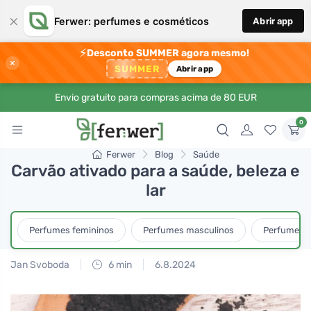
×
Ferwer: perfumes e cosméticos
Abrir app
⚡
Desconto SUMMER agora mesmo!
×
SUMMER
Abrir app
Envio gratuito para compras acima de 80 EUR
0
Ferwer
Blog
Saúde
Carvão ativado para a saúde, beleza e
lar
Perfumes femininos
Perfumes masculinos
Perfumes u
Jan Svoboda
6 min
6.8.2024