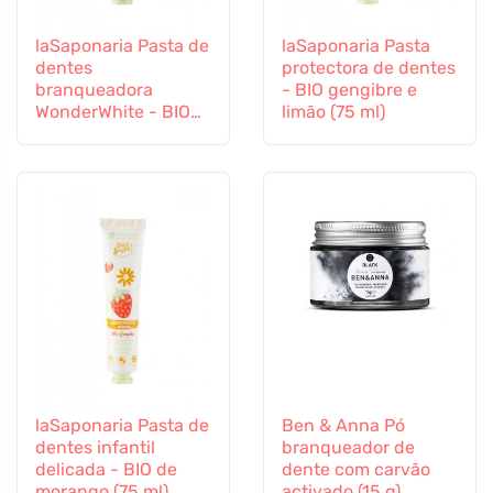
laSaponaria Pasta de
laSaponaria Pasta
dentes
protectora de dentes
branqueadora
- BIO gengibre e
WonderWhite - BIO
limão (75 ml)
de menta e carvão
activado (75 ml)
laSaponaria Pasta de
Ben & Anna Pó
dentes infantil
branqueador de
delicada - BIO de
dente com carvão
morango (75 ml)
activado (15 g)