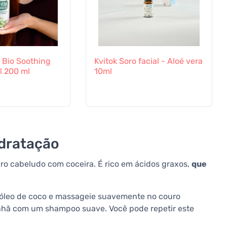
n Bio Soothing
Kvitok Soro facial - Aloé vera
l 200 ml
10ml
idratação
uro cabeludo com coceira. É rico em ácidos graxos,
que
leo de coco e massageie suavemente no couro
anhã com um shampoo suave. Você pode repetir este