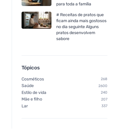
para toda a família
# Receitas de pratos que
ficam ainda mais gostosos
no dia seguinte Alguns
pratos desenvolvem
sabore
Tópicos
Cosméticos
268
Saúde
2600
Estilo de vida
240
Mãe e filho
207
Lar
337