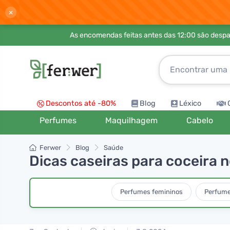
×
As encomendas feitas antes das 12:00 são desp
Descontos até -80%
Blog
Léxico
Perfumes
Maquilhagem
Cabelo
Ferwer
Blog
Saúde
Dicas caseiras para coceira 
Perfumes femininos
Perfume