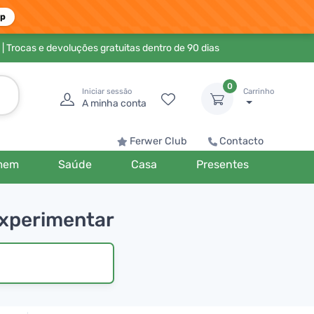
pp
| Trocas e devoluções gratuitas dentro de 90 dias
0
Iniciar sessão
Carrinho
A minha conta
Ferwer Club
Contacto
mem
Saúde
Casa
Presentes
experimentar