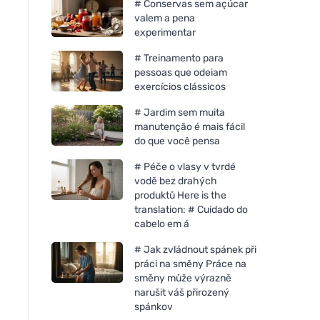
# Conservas sem açúcar
valem a pena
experimentar
# Treinamento para
pessoas que odeiam
exercícios clássicos
# Jardim sem muita
manutenção é mais fácil
do que você pensa
# Péče o vlasy v tvrdé
vodě bez drahých
produktů Here is the
translation: # Cuidado do
cabelo em á
# Jak zvládnout spánek při
práci na směny Práce na
směny může výrazně
narušit váš přirozený
spánkov