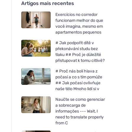
Artigos mais recentes
Exercícios no corredor
funcionam melhor do que
você imagina, mesmo em
apartamentos pequenos
# Jak podpořit dítě v
překonávání studu bez
tlaku ## Proč je důležité
přistupovat k tomu citlivě?
# Proč nás bolí hlava z
počasí a co s tím pomůže
## Jak počasí ovlivňuje
naše tělo Mnoho lidí si v
Naučte se como gerenciar
a sobrecarga de
informações --- Wait, I
need to translate properly
from C