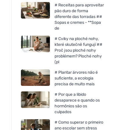
# Receitas para aproveitar
pão duro de forma
diferente das torradas ##
Sopas e cremes - **Sopa
de
# Cviky na ploché nohy,
které skutečně fungují ##
Proč jsou ploché nohy
problémem? Ploché nohy
(pl
# Plantar árvores não é
suficiente, a ecologia
precisa de muito mais
# Por que a libido
desaparece e quando os
Allnature Vinagre branco
Allnature Solução d
hormônios são os
10% com aroma a laranja
cítrico 5000 ml
culpados
5000 ml
# Como superar o primeiro
ano escolar sem stress