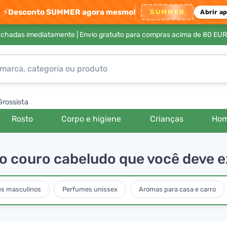
⚡
Desconto SUMMER agora mesmo!
SUMMER
Abrir a
achadas imediatamente |
Envio gratuito para compras acima de 80 EUR
Grossista
Rosto
Corpo e higiene
Crianças
Ho
no couro cabeludo que você deve 
s masculinos
Perfumes unissex
Aromas para casa e carro