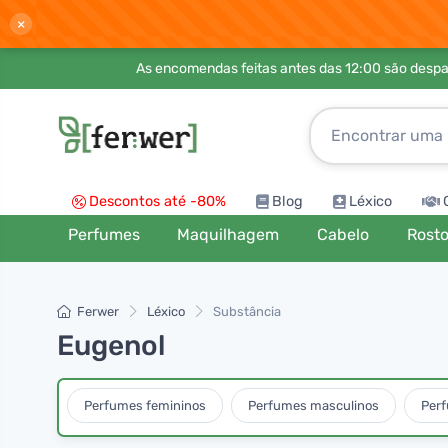
×
As encomendas feitas antes das 12:00 são desp
Descontos até -80%
Blog
Léxico
Perfumes
Maquilhagem
Cabelo
Rost
Ferwer
Léxico
Substância
Eugenol
Perfumes femininos
Perfumes masculinos
Per