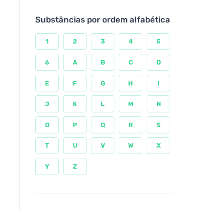
Substâncias por ordem alfabética
1
2
3
4
5
6
A
B
C
D
E
F
G
H
I
J
K
L
M
N
O
P
Q
R
S
T
U
V
W
X
Y
Z