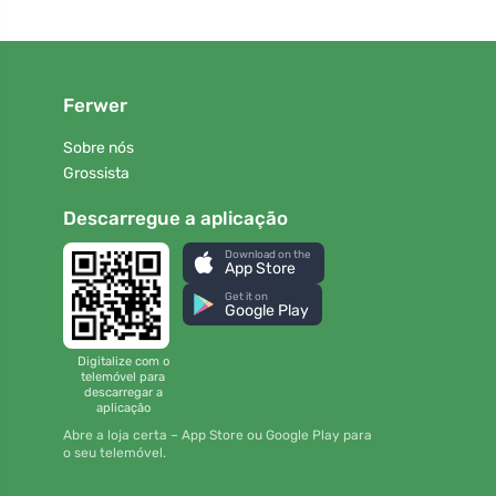
Ferwer
Sobre nós
Grossista
Descarregue a aplicação
Download on the
App Store
Get it on
Google Play
Digitalize com o
telemóvel para
descarregar a
aplicação
Abre a loja certa – App Store ou Google Play para
o seu telemóvel.