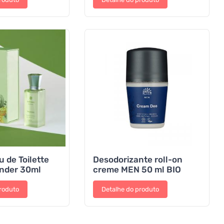
 de Toilette
Desodorizante roll-on
under 30ml
creme MEN 50 ml BIO
roduto
Detalhe do produto