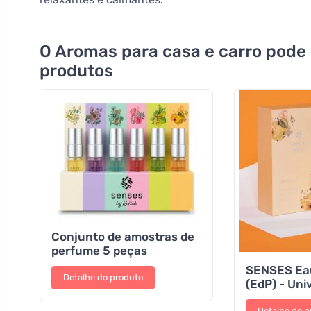
O Aromas para casa e carro pode
produtos
Conjunto de amostras de
perfume 5 peças
SENSES Eau
Detalhe do produto
(EdP) - Uni
Detalhe do p