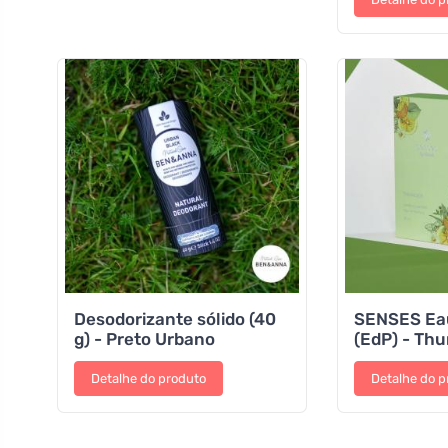
Desodorizante sólido (40
SENSES Eau
g) - Preto Urbano
(EdP) - Th
Detalhe do produto
Detalhe do p