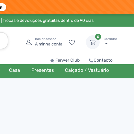
pp
| Trocas e devoluções gratuitas dentro de 90 dias
0
Iniciar sessão
Carrinho
A minha conta
Ferwer Club
Contacto
Casa
Presentes
Calçado / Vestuário