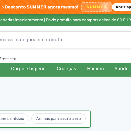
⚡
Desconto SUMMER agora mesmo!
SUMMER
Abrir a
achadas imediatamente |
Envio gratuito para compras acima de 80 EUR
Grossista
o
Corpo e higiene
Crianças
Homem
Saúde
fumes unissex
Aromas para casa e carro