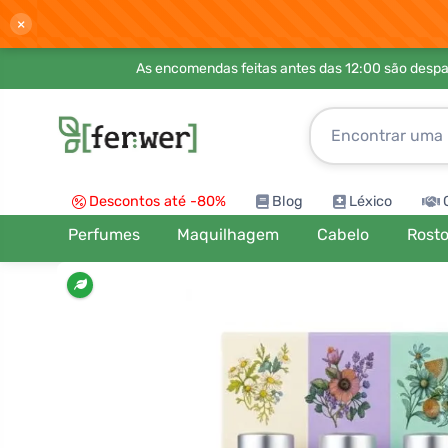
×
As encomendas feitas antes das 12:00 são desp
Descontos até -80%
Blog
Léxico
Perfumes
Maquilhagem
Cabelo
Rost