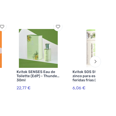
Kvitok SENSES Eau de
Kvitok SOS Stick de
Toilette (EdP) - Thunder
zinco para espinhas e
30ml
feridas frias (8 ml) - com
óxido de zinco
22,77 €
6,06 €