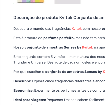
Descrição do produto
Kvitok Conjunto de a
Descubra o mundo das fragrâncias
Kvitok
com nosso
c
Está à procura do
perfume perfeito,
mas não tem certe
Nosso
conjunto de amostras Senses by
Kvitok
irá aju
Este conjunto contém 5 versões em miniatura dos nosso
Thunder e Universe. Desfrute de cada um deles e encont
Por que escolher o
conjunto de amostras Senses by
K
Descubra:
Explore cinco fragrâncias diferentes e enco
Economize:
Experimente os perfumes antes de comprá
Ideal para viagens:
Pequenos frascos cabem facilmente