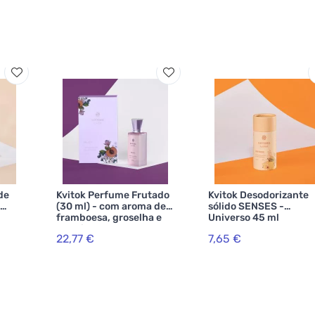
de
Kvitok Perfume Frutado
Kvitok Desodorizante
(30 ml) - com aroma de
sólido SENSES -
framboesa, groselha e
Universo 45 ml
baunilha
22,77 €
7,65 €