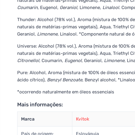
naturais de matérias-primas vegetais), Aqua, Triethyl Cit
Coumarin,
Eugenol,
Geraniol,
Limonene,
Linalool.
Compon
Thunder: Alcohol (78% vol.), Aroma (mistura de 100% de
naturais de matérias-primas vegetais), Aqua, Triethyl Cit
Geraniol,
Limonene,
Linalool. *Componente natural de ó
Universe: Alcohol (78% vol.), Aroma (mistura de 100% d
naturais de matérias-primas vegetais), Aqua, Triethyl Cit
Citronellol,
Coumarin,
Eugenol,
Geraniol,
Limonene,
Lin
Pure: Alcohol, Aroma (mistura de 100% de óleos essenciai
ácido cítrico),
Benzyl Benzoate,
Benzyl alcohol, *Linaloo
*ocorrendo naturalmente em óleos essenciais
Mais informações:
Marca
Kvitok
País de origem:
Eslováquia