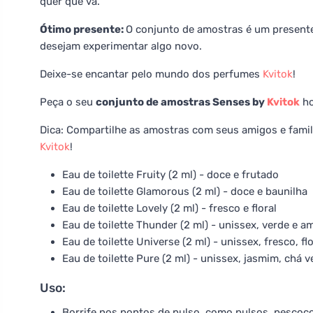
quer que vá.
Ótimo presente:
O conjunto de amostras é um presente
desejam experimentar algo novo.
Deixe-se encantar pelo mundo dos perfumes
Kvitok
!
Peça o seu
conjunto de amostras Senses by
Kvitok
ho
Dica: Compartilhe as amostras com seus amigos e famili
Kvitok
!
Eau de toilette Fruity (2 ml) - doce e frutado
Eau de toilette Glamorous (2 ml) - doce e baunilha
Eau de toilette Lovely (2 ml) - fresco e floral
Eau de toilette Thunder (2 ml) - unissex, verde e 
Eau de toilette Universe (2 ml) - unissex, fresco, f
Eau de toilette Pure (2 ml) - unissex, jasmim, chá v
Uso:
Borrife nos pontos de pulso, como pulsos, pescoço