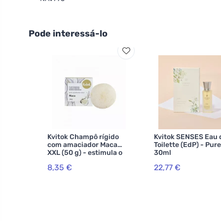
Pode interessá-lo
Kvitok Champô rígido
Kvitok SENSES Eau 
com amaciador Maca
Toilette (EdP) - Pure
XXL (50 g) - estimula o
30ml
crescimento do cabelo
8,35 €
22,77 €