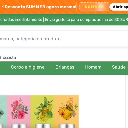
⚡
Desconto SUMMER agora mesmo!
SUMMER
Abrir a
achadas imediatamente |
Envio gratuito para compras acima de 80 EUR
Grossista
o
Corpo e higiene
Crianças
Homem
Saúde