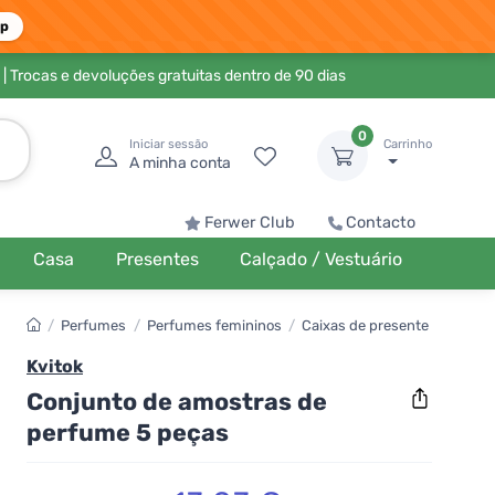
pp
| Trocas e devoluções gratuitas dentro de 90 dias
0
Iniciar sessão
Carrinho
A minha conta
Ferwer Club
Contacto
Casa
Presentes
Calçado / Vestuário
/
Perfumes
/
Perfumes femininos
/
Caixas de presente
Kvitok
Conjunto de amostras de
perfume 5 peças