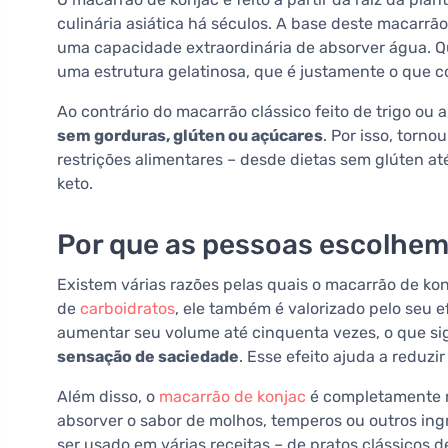
culinária asiática há séculos. A base deste macarrão
uma capacidade extraordinária de absorver água. 
uma estrutura gelatinosa, que é justamente o que co
Ao contrário do macarrão clássico feito de trigo ou
sem gorduras, glúten ou açúcares
. Por isso, torn
restrições alimentares – desde dietas sem glúten at
keto.
Por que as pessoas escolhem
Existem várias razões pelas quais o macarrão de konj
de
carboidratos
, ele também é valorizado pelo seu e
aumentar seu volume até cinquenta vezes, o que si
sensação de saciedade
. Esse efeito ajuda a reduzi
Além disso, o
macarrão de konjac
é completamente n
absorver o sabor de molhos, temperos ou outros ingr
ser usado em várias receitas – de pratos clássicos 