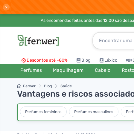
×
As encomendas feitas antes das 12:00 são desp
Descontos até -80%
Blog
Léxico
Perfumes
Maquilhagem
Cabelo
Rost
Ferwer
Blog
Saúde
Vantagens e riscos associad
Perfumes femininos
Perfumes masculinos
Per