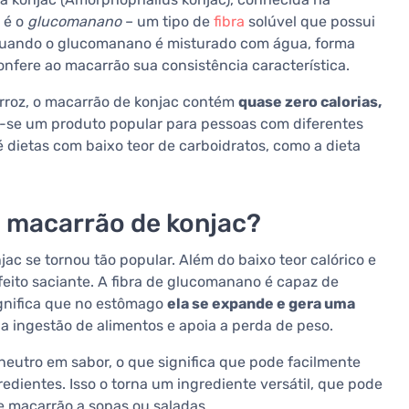
 é o
glucomanano
– um tipo de
fibra
solúvel que possui
Quando o glucomanano é misturado com água, forma
nfere ao macarrão sua consistência característica.
 arroz, o macarrão de konjac contém
quase zero calorias,
ou-se um produto popular para pessoas com diferentes
é dietas com baixo teor de carboidratos, como a dieta
 macarrão de konjac?
ac se tornou tão popular. Além do baixo teor calórico e
feito saciante. A fibra de glucomanano é capaz de
gnifica que no estômago
ela se expande e gera uma
r a ingestão de alimentos e apoia a perda de peso.
eutro em sabor, o que significa que pode facilmente
edientes. Isso o torna um ingrediente versátil, que pode
de macarrão a sopas ou saladas.