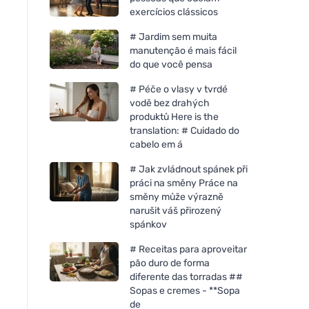
exercícios clássicos
# Jardim sem muita
manutenção é mais fácil
do que você pensa
# Péče o vlasy v tvrdé
vodě bez drahých
produktů Here is the
translation: # Cuidado do
cabelo em á
# Jak zvládnout spánek při
práci na směny Práce na
směny může výrazně
narušit váš přirozený
spánkov
# Receitas para aproveitar
pão duro de forma
diferente das torradas ##
Sopas e cremes - **Sopa
de