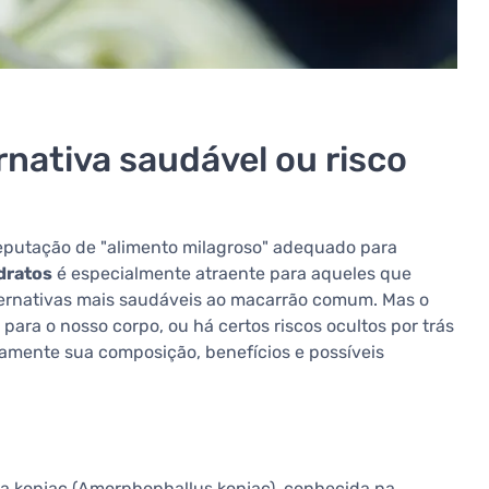
rnativa saudável ou risco
reputação de "alimento milagroso" adequado para
idratos
é especialmente atraente para aqueles que
ternativas mais saudáveis ao macarrão comum. Mas o
para o nosso corpo, ou há certos riscos ocultos por trás
amente sua composição, benefícios e possíveis
anta konjac (Amorphophallus konjac), conhecida na