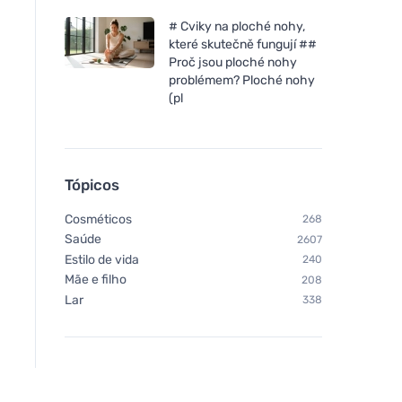
# Cviky na ploché nohy,
které skutečně fungují ##
Proč jsou ploché nohy
problémem? Ploché nohy
(pl
Tópicos
Cosméticos
268
Saúde
2607
Estilo de vida
240
Mãe e filho
208
Lar
338
Bombus Raw Protein Salty
Caramel 50g