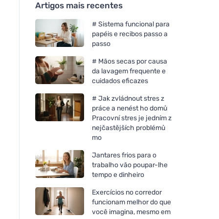
Artigos mais recentes
# Sistema funcional para
papéis e recibos passo a
passo
# Mãos secas por causa
da lavagem frequente e
cuidados eficazes
# Jak zvládnout stres z
práce a nenést ho domů
Pracovní stres je jedním z
nejčastějších problémů
mo
Jantares frios para o
trabalho vão poupar-lhe
tempo e dinheiro
Exercícios no corredor
funcionam melhor do que
você imagina, mesmo em