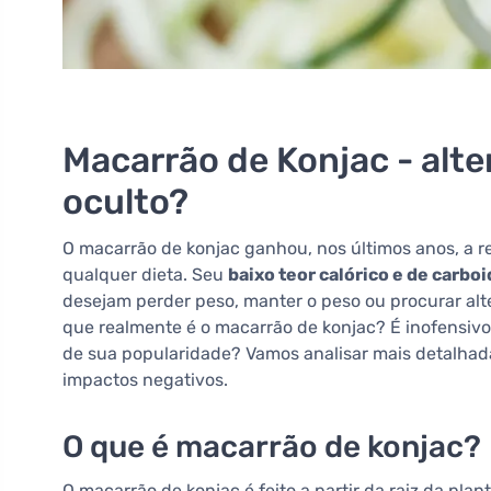
Macarrão de Konjac - alte
oculto?
O macarrão de konjac ganhou, nos últimos anos, a 
qualquer dieta. Seu
baixo teor calórico e de carbo
desejam perder peso, manter o peso ou procurar al
que realmente é o macarrão de konjac? É inofensivo 
de sua popularidade? Vamos analisar mais detalhad
impactos negativos.
O que é macarrão de konjac?
O macarrão de konjac é feito a partir da raiz da pl