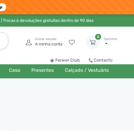
pp
| Trocas e devoluções gratuitas dentro de 90 dias
0
Iniciar sessão
Carrinho
A minha conta
Ferwer Club
Contacto
Casa
Presentes
Calçado / Vestuário