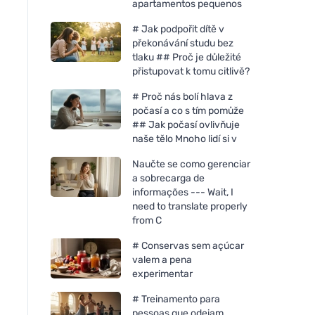
apartamentos pequenos
# Jak podpořit dítě v
překonávání studu bez
tlaku ## Proč je důležité
přistupovat k tomu citlivě?
# Proč nás bolí hlava z
počasí a co s tím pomůže
## Jak počasí ovlivňuje
naše tělo Mnoho lidí si v
Naučte se como gerenciar
a sobrecarga de
informações --- Wait, I
need to translate properly
from C
# Conservas sem açúcar
valem a pena
experimentar
# Treinamento para
pessoas que odeiam