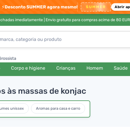
⚡
Desconto SUMMER agora mesmo!
SUMMER
Abrir a
achadas imediatamente |
Envio gratuito para compras acima de 80 EUR
Grossista
o
Corpo e higiene
Crianças
Homem
Saúde
os às massas de konjac
fumes unissex
Aromas para casa e carro