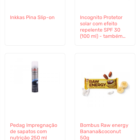
Inkkas Pina Slip-on
Incognito Protetor
solar com efeito
repelente SPF 30
(100 ml) - também
adequado para
crianças a partir dos
6 meses
Pedag Impregnação
Bombus Raw energy
de sapatos com
Banana&coconut
nutrição 250 ml
50g