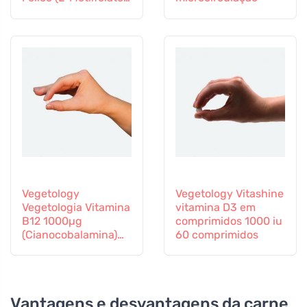
Vitamina B12 e Zinco,
60 cápsulas
Vegetology
Vegetology Vitashine
Vegetologia Vitamina
vitamina D3 em
B12 1000µg
comprimidos 1000 iu
(Cianocobalamina)
60 comprimidos
libertação gradual
60 comprimidos
Vantagens e desvantagens da carne