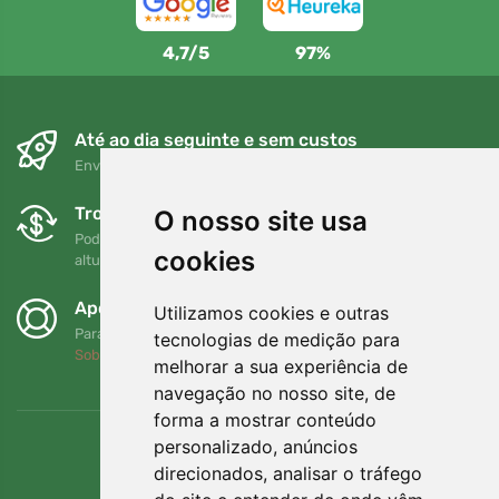
4,7/5
97%
Até ao dia seguinte e sem custos
Envio gratuito para encomendas superiores a 80 EUR
Trocas e devoluções gratuitas
O nosso site usa
Pode devolver ou trocar a sua encomenda em qualquer
cookies
altura no prazo de 90 dias
Apoiamos a Trees.org
Utilizamos cookies e outras
Para cada encomenda plantamos uma árvore! Leia mais
tecnologias de medição para
Sobre nós
.
melhorar a sua experiência de
navegação no nosso site, de
forma a mostrar conteúdo
personalizado, anúncios
direcionados, analisar o tráfego