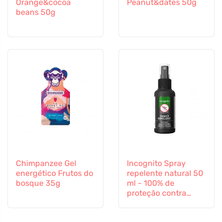
Orange&cocoa
Peanut&dates 50g
beans 50g
Chimpanzee Gel
Incognito Spray
energético Frutos do
repelente natural 50
bosque 35g
ml - 100% de
proteção contra
todos os insectos