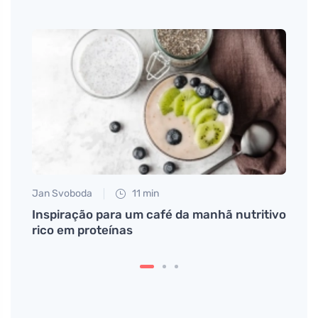
Jan Svoboda
11 min
Petr N
o seu
Inspiração para um café da manhã nutritivo
Descu
rico em proteínas
subid