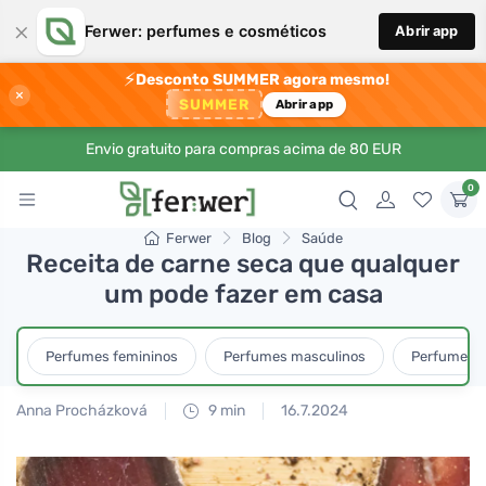
×
Ferwer: perfumes e cosméticos
Abrir app
⚡
Desconto SUMMER agora mesmo!
×
SUMMER
Abrir app
Envio gratuito para compras acima de 80 EUR
0
Ferwer
Blog
Saúde
Receita de carne seca que qualquer
um pode fazer em casa
Perfumes femininos
Perfumes masculinos
Perfumes u
Anna Procházková
9 min
16.7.2024