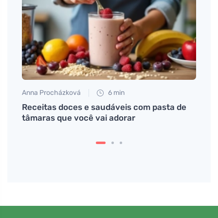
Anna Procházková
6 min
Tomáš
a
Receitas doces e saudáveis com pasta de
Círcu
tâmaras que você vai adorar
defic