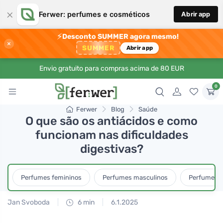
×
Ferwer: perfumes e cosméticos
Abrir app
⚡
Desconto SUMMER agora mesmo!
×
SUMMER
Abrir app
Envio gratuito para compras acima de 80 EUR
0
Ferwer
Blog
Saúde
O que são os antiácidos e como
funcionam nas dificuldades
digestivas?
Perfumes femininos
Perfumes masculinos
Perfumes u
Jan Svoboda
6 min
6.1.2025