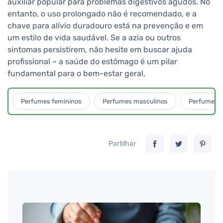
auxiliar popular para problemas digestivos agudos. No
entanto, o uso prolongado não é recomendado, e a
chave para alívio duradouro está na prevenção e em
um estilo de vida saudável. Se a azia ou outros
sintomas persistirem, não hesite em buscar ajuda
profissional – a saúde do estômago é um pilar
fundamental para o bem-estar geral.
Perfumes femininos
Perfumes masculinos
Perfumes u
Partilhar