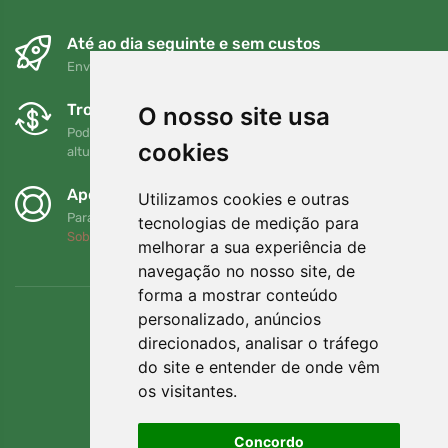
Até ao dia seguinte e sem custos
Envio gratuito para encomendas superiores a 80 EUR
Trocas e devoluções gratuitas
O nosso site usa
Pode devolver ou trocar a sua encomenda em qualquer
cookies
altura no prazo de 90 dias
Apoiamos a Trees.org
Utilizamos cookies e outras
Para cada encomenda plantamos uma árvore! Leia mais
tecnologias de medição para
Sobre nós
.
melhorar a sua experiência de
navegação no nosso site, de
forma a mostrar conteúdo
personalizado, anúncios
direcionados, analisar o tráfego
do site e entender de onde vêm
os visitantes.
Concordo