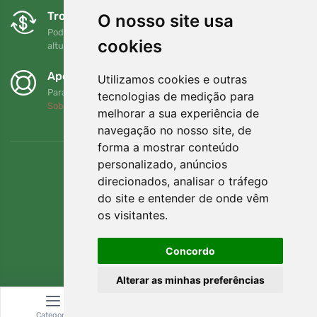
Trocas e devoluções gratuitas
O nosso site usa
Pode devolver ou trocar a sua encomenda em qualquer
cookies
altura no prazo de 90 dias
Apoiamos a Trees.org
Utilizamos cookies e outras
Para cada encomenda plantamos uma árvore! Leia mais
tecnologias de medição para
Sobre nós
.
melhorar a sua experiência de
navegação no nosso site, de
forma a mostrar conteúdo
personalizado, anúncios
direcionados, analisar o tráfego
do site e entender de onde vêm
os visitantes.
Concordo
Alterar as minhas preferências
© Topshelf s.r.o. Todos os direitos reservados.
Categoria
Pesquisar
Carrinho