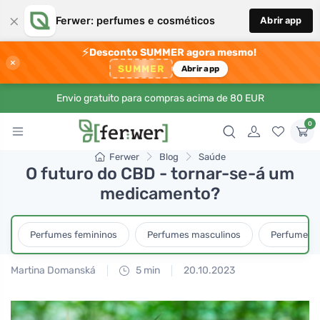
×
Ferwer: perfumes e cosméticos
Abrir app
⚡
Desconto SUMMER agora mesmo!
×
SUMMER
Abrir app
Envio gratuito para compras acima de 80 EUR
0
Ferwer
Blog
Saúde
O futuro do CBD - tornar-se-á um
medicamento?
Perfumes femininos
Perfumes masculinos
Perfumes u
Martina Domanská
5 min
20.10.2023