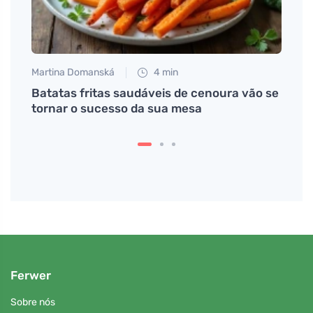
Martina Domanská
4 min
Martin
Batatas fritas saudáveis de cenoura vão se
Bolo 
dável
tornar o sucesso da sua mesa
verã
Ferwer
Sobre nós