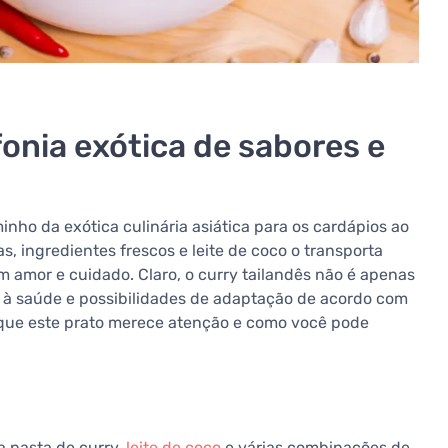
fonia exótica de sabores e
nho da exótica culinária asiática para os cardápios ao
s, ingredientes frescos e leite de coco o transporta
m amor e cuidado. Claro, o curry tailandês não é apenas
s à saúde e possibilidades de adaptação de acordo com
 que este prato merece atenção e como você pode
a pasta de curry,
leite de coco
e várias combinações de