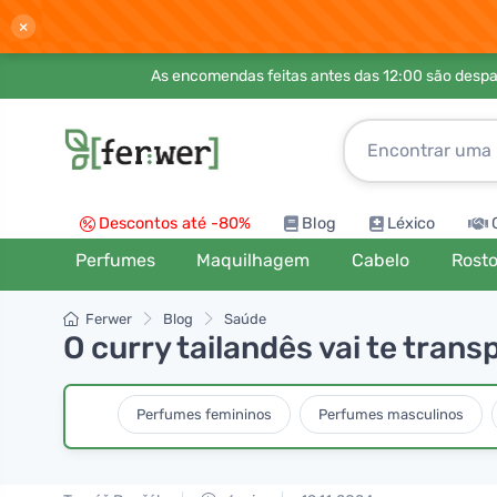
×
As encomendas feitas antes das 12:00 são desp
Descontos até -80%
Blog
Léxico
Perfumes
Maquilhagem
Cabelo
Rost
Ferwer
Blog
Saúde
O curry tailandês vai te trans
Perfumes femininos
Perfumes masculinos