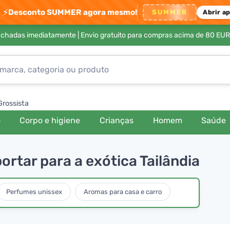
⚡
Desconto SUMMER agora mesmo!
SUMMER
Abrir a
achadas imediatamente |
Envio gratuito para compras acima de 80 EUR
Grossista
o
Corpo e higiene
Crianças
Homem
Saúde
portar para a exótica Tailândia
Perfumes unissex
Aromas para casa e carro