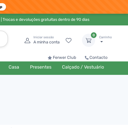
pp
| Trocas e devoluções gratuitas dentro de 90 dias
0
Iniciar sessão
Carrinho
A minha conta
Ferwer Club
Contacto
Casa
Presentes
Calçado / Vestuário