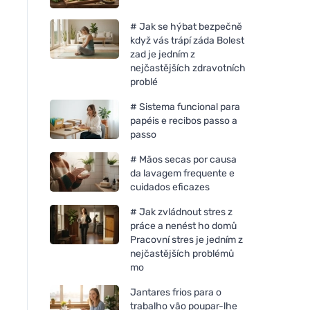
# Jak se hýbat bezpečně
když vás trápí záda Bolest
zad je jedním z
nejčastějších zdravotních
problé
# Sistema funcional para
papéis e recibos passo a
passo
# Mãos secas por causa
da lavagem frequente e
cuidados eficazes
# Jak zvládnout stres z
práce a nenést ho domů
Pracovní stres je jedním z
nejčastějších problémů
mo
Jantares frios para o
trabalho vão poupar-lhe