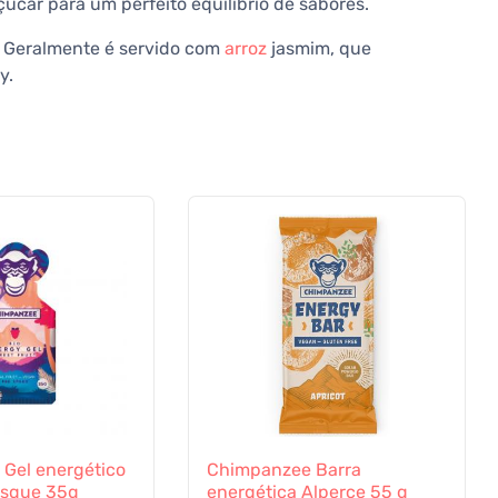
çúcar para um perfeito equilíbrio de sabores.
. Geralmente é servido com
arroz
jasmim, que
y.
Gel energético
Chimpanzee Barra
osque 35g
energética Alperce 55 g