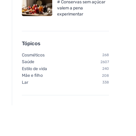
# Conservas sem açúcar
valem a pena
experimentar
Bombus Raw energy
Naturtreu Complexo
Orange&cocoa beans 50g
cardo mariano para 
Tópicos
120 cápsulas
Cosméticos
268
Saúde
2607
Estilo de vida
240
Mãe e filho
208
Lar
338