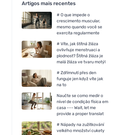
Artigos mais recentes
# O que impede o
crescimento muscular,
mesmo quando você se
exercita regularmente
# Víte, jak štítná žláza
ovlivňuje menstruaci a
plodnost? Štítná žláza je
malá žláza ve tvaru motýl
# Zdřímnutí přes den
funguje jen když víte jak
na to
Naučte se como medir o
nível de condição física em
casa --- Wait, let me
provide a proper translat
# Nápady na zužitkování
velkého množství cukety