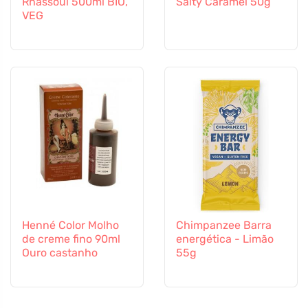
Rhassoul 500ml BIO,
Salty Caramel 50g
VEG
Henné Color Molho
Chimpanzee Barra
de creme fino 90ml
energética - Limão
Ouro castanho
55g