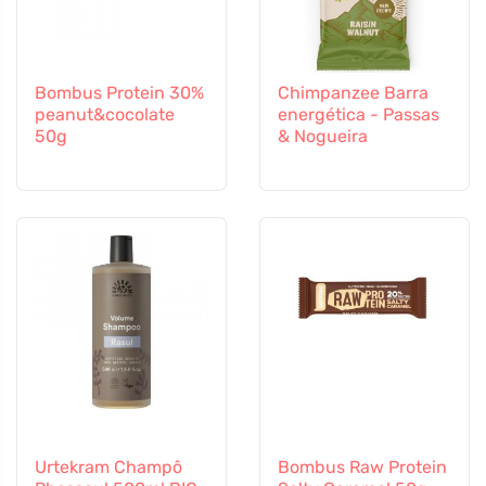
Bombus Protein 30%
Chimpanzee Barra
peanut&cocolate
energética - Passas
50g
& Nogueira
Urtekram Champô
Bombus Raw Protein