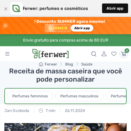
×
Ferwer: perfumes e cosméticos
Abrir app
⚡
Desconto SUMMER agora mesmo!
×
SUMMER
Abrir app
Envio gratuito para compras acima de 80 EUR
0
Ferwer
Blog
Saúde
Receita de massa caseira que você
pode personalizar
Perfumes femininos
Perfumes masculinos
Perfumes u
Jan Svoboda
7 min
26.11.2024