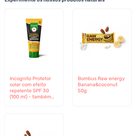
Incognito Protetor
Bombus Raw energy
solar com efeito
Banana&coconut
repelente SPF 30
50g
(100 ml) - também
adequado para
crianças a partir dos
6 meses