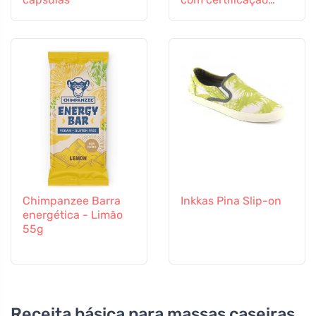
ecocert
Chimpanzee Barra
Inkkas Pina Slip-on
energética - Limão
55g
Receita básica para massas caseiras