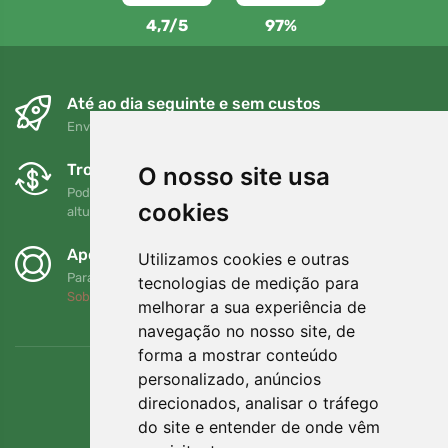
4,7/5
97%
Até ao dia seguinte e sem custos
Envio gratuito para encomendas superiores a 80 EUR
Trocas e devoluções gratuitas
O nosso site usa
Pode devolver ou trocar a sua encomenda em qualquer
cookies
altura no prazo de 90 dias
Apoiamos a Trees.org
Utilizamos cookies e outras
Para cada encomenda plantamos uma árvore! Leia mais
tecnologias de medição para
Sobre nós
.
melhorar a sua experiência de
navegação no nosso site, de
forma a mostrar conteúdo
personalizado, anúncios
direcionados, analisar o tráfego
do site e entender de onde vêm