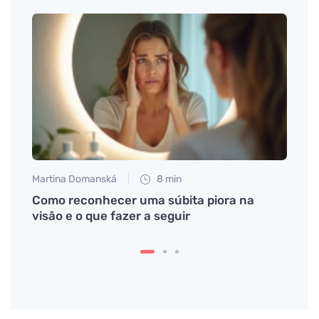
Martina Domanská
8 min
Tomáš
a
Como reconhecer uma súbita piora na
Como 
visão e o que fazer a seguir
vale 