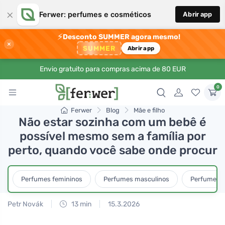
×
Ferwer: perfumes e cosméticos
Abrir app
⚡
Desconto SUMMER agora mesmo!
×
SUMMER
Abrir app
Envio gratuito para compras acima de 80 EUR
0
Ferwer
Blog
Mãe e filho
Não estar sozinha com um bebê é
possível mesmo sem a família por
perto, quando você sabe onde procur
Perfumes femininos
Perfumes masculinos
Perfumes u
Petr Novák
13 min
15.3.2026