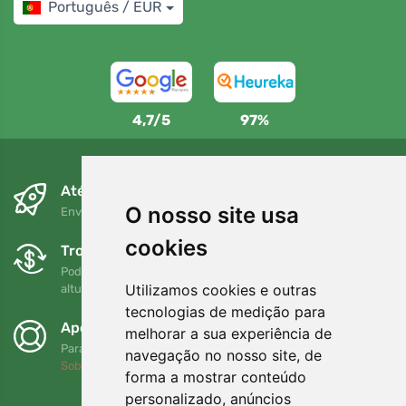
Português / EUR
4,7/5
97%
Até ao dia seguinte e sem custos
O nosso site usa
Envio gratuito para encomendas superiores a 80 EUR
cookies
Trocas e devoluções gratuitas
Pode devolver ou trocar a sua encomenda em qualquer
Utilizamos cookies e outras
altura no prazo de 90 dias
tecnologias de medição para
Apoiamos a Trees.org
melhorar a sua experiência de
Para cada encomenda plantamos uma árvore! Leia mais
navegação no nosso site, de
Sobre nós
.
forma a mostrar conteúdo
personalizado, anúncios