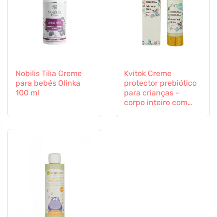
Nobilis Tilia Creme
Kvitok Creme
para bebés Olinka
protector prebiótico
100 ml
para crianças -
corpo inteiro com
proteína de aveia (50
ml) - protege contra
influências externas