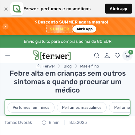
×
Ferwer: perfumes e cosméticos
Abrir app
⚡
Desconto SUMMER agora mesmo!
×
SUMMER
Abrir app
Envio gratuito para compras acima de 80 EUR
0
Ferwer
Blog
Mãe e filho
Febre alta em crianças sem outros
sintomas e quando procurar um
médico
Perfumes femininos
Perfumes masculinos
Perfumes u
Tomáš Dvořák
8 min
8.5.2025