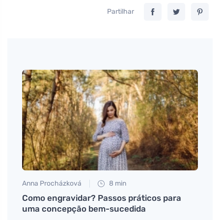
Partilhar
Anna Procházková
8 min
Jan S
dar
Como engravidar? Passos práticos para
Mude
bês
uma concepção bem-sucedida
melho