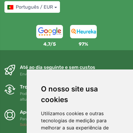
Português / EUR
4,7/5
97%
Até ao dia seguinte e sem custos
Envio gratuito para encomendas superiores a 80 EUR
Trocas e devoluções gratuitas
O nosso site usa
Pode devolver ou trocar a sua encomenda em qualquer
cookies
altura no prazo de 90 dias
Apoiamos a Trees.org
Utilizamos cookies e outras
Para cada encomenda plantamos uma árvore! Leia mais
tecnologias de medição para
Sobre nós
.
melhorar a sua experiência de