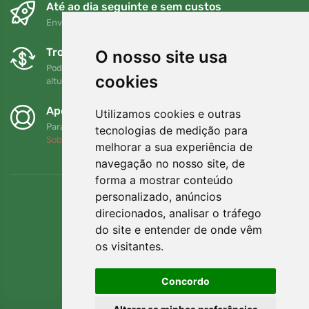
Até ao dia seguinte e sem custos
Envio gratuito para encomendas superiores a 80 EUR
Trocas e devoluções gratuitas
O nosso site usa
Pode devolver ou trocar a sua encomenda em qualquer
cookies
altura no prazo de 90 dias
Apoiamos a Trees.org
Utilizamos cookies e outras
Para cada encomenda plantamos uma árvore! Leia mais
tecnologias de medição para
Sobre nós
.
melhorar a sua experiência de
navegação no nosso site, de
forma a mostrar conteúdo
personalizado, anúncios
direcionados, analisar o tráfego
do site e entender de onde vêm
os visitantes.
Concordo