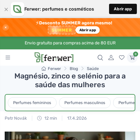
×
Ferwer: perfumes e cosméticos
Abrir app
⚡
Desconto SUMMER agora mesmo!
×
SUMMER
Abrir app
Envio gratuito para compras acima de 80 EUR
0
Ferwer
Blog
Saúde
Magnésio, zinco e selénio para a
saúde das mulheres
Perfumes femininos
Perfumes masculinos
Perfumes u
Petr Novák
12 min
17.4.2026