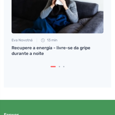
Eva Novotná
13 min
Jan S
ima
Recupere a energia - livre-se da gripe
O que
 sua
durante a noite
preve
Ferwer