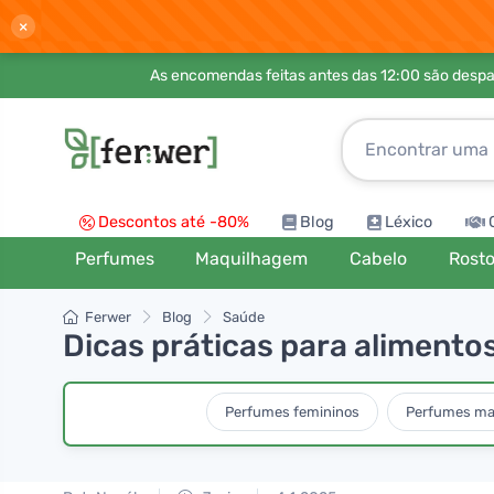
×
As encomendas feitas antes das 12:00 são desp
Descontos até -80%
Blog
Léxico
Perfumes
Maquilhagem
Cabelo
Rost
Ferwer
Blog
Saúde
Dicas práticas para alimento
Perfumes femininos
Perfumes ma