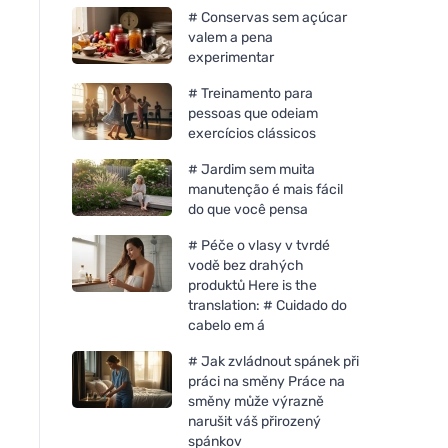
# Conservas sem açúcar
valem a pena
experimentar
# Treinamento para
pessoas que odeiam
exercícios clássicos
# Jardim sem muita
manutenção é mais fácil
do que você pensa
# Péče o vlasy v tvrdé
vodě bez drahých
produktů Here is the
translation: # Cuidado do
cabelo em á
# Jak zvládnout spánek při
práci na směny Práce na
směny může výrazně
narušit váš přirozený
spánkov