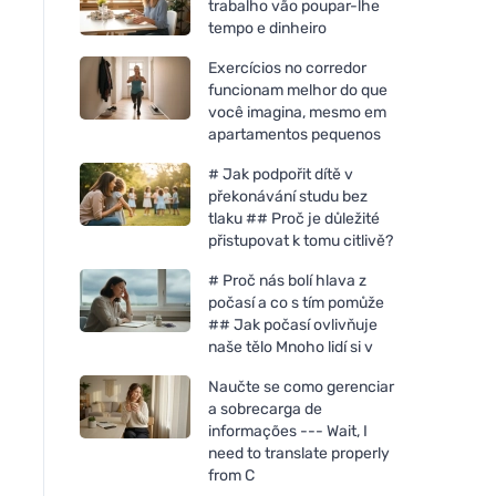
trabalho vão poupar-lhe
tempo e dinheiro
Exercícios no corredor
funcionam melhor do que
você imagina, mesmo em
apartamentos pequenos
# Jak podpořit dítě v
překonávání studu bez
tlaku ## Proč je důležité
přistupovat k tomu citlivě?
# Proč nás bolí hlava z
počasí a co s tím pomůže
## Jak počasí ovlivňuje
naše tělo Mnoho lidí si v
Naučte se como gerenciar
a sobrecarga de
informações --- Wait, I
need to translate properly
from C