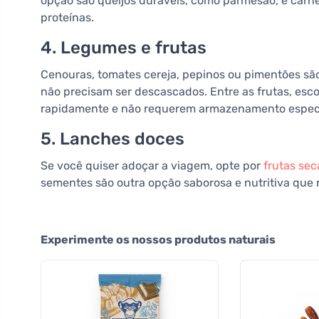
opção são queijos duráveis, como parmesão, e carne
proteínas.
4. Legumes e frutas
Cenouras, tomates cereja, pepinos ou pimentões são 
não precisam ser descascados. Entre as frutas, esc
rapidamente e não requerem armazenamento especi
5. Lanches doces
Se você quiser adoçar a viagem, opte por
frutas sec
sementes são outra opção saborosa e nutritiva que
Experimente os nossos produtos naturais