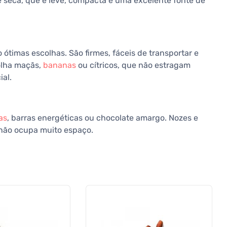
 seca, que é leve, compacta e uma excelente fonte de
ótimas escolhas. São firmes, fáceis de transportar e
olha maçãs,
bananas
ou cítricos, que não estragam
al.
as
, barras energéticas ou chocolate amargo. Nozes e
 não ocupa muito espaço.