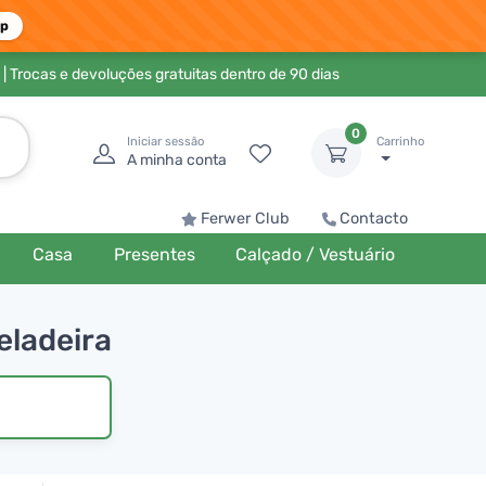
pp
| Trocas e devoluções gratuitas dentro de 90 dias
0
Iniciar sessão
Carrinho
A minha conta
Ferwer Club
Contacto
Casa
Presentes
Calçado / Vestuário
eladeira