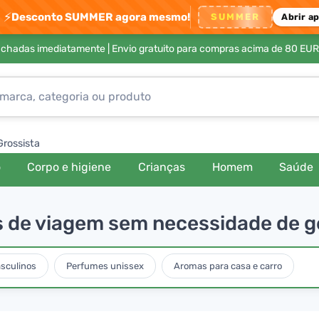
⚡
Desconto SUMMER agora mesmo!
SUMMER
Abrir a
achadas imediatamente |
Envio gratuito para compras acima de 80 EUR
Grossista
o
Corpo e higiene
Crianças
Homem
Saúde
s de viagem sem necessidade de g
sculinos
Perfumes unissex
Aromas para casa e carro