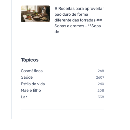
# Receitas para aproveitar
pão duro de forma
diferente das torradas ##
Sopas e cremes - **Sopa
de
Tópicos
Cosméticos
268
Saúde
2607
Estilo de vida
240
Mãe e filho
208
Lar
338