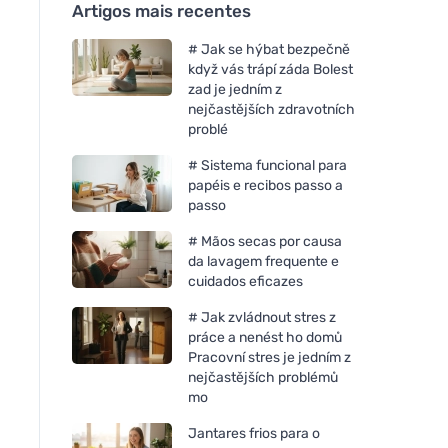
Artigos mais recentes
# Jak se hýbat bezpečně
když vás trápí záda Bolest
zad je jedním z
nejčastějších zdravotních
problé
# Sistema funcional para
papéis e recibos passo a
passo
# Mãos secas por causa
da lavagem frequente e
cuidados eficazes
# Jak zvládnout stres z
práce a nenést ho domů
Pracovní stres je jedním z
nejčastějších problémů
mo
Jantares frios para o