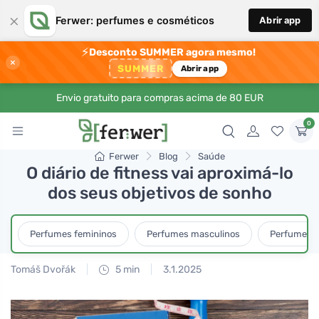
×
Ferwer: perfumes e cosméticos
Abrir app
⚡
Desconto SUMMER agora mesmo!
×
SUMMER
Abrir app
Envio gratuito para compras acima de 80 EUR
0
Ferwer
Blog
Saúde
O diário de fitness vai aproximá-lo
dos seus objetivos de sonho
Perfumes femininos
Perfumes masculinos
Perfumes u
Tomáš Dvořák
5 min
3.1.2025