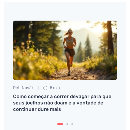
Petr Novák
5 min
Anna 
am as
Como começar a correr devagar para que
Colun
seus joelhos não doam e a vontade de
depr
continuar dure mais