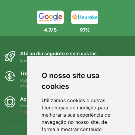
4,7/5
97%
Até ao dia seguinte e sem custos
Envio gratuito para encomendas superiores a 80 EUR
Trocas e devoluções gratuitas
O nosso site usa
Pode devolver ou trocar a sua encomenda em qualquer
cookies
altura no prazo de 90 dias
Apoiamos a Trees.org
Utilizamos cookies e outras
Para cada encomenda plantamos uma árvore! Leia mais
tecnologias de medição para
Sobre nós
.
melhorar a sua experiência de
navegação no nosso site, de
forma a mostrar conteúdo