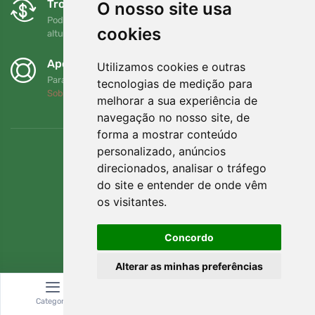
Trocas e devoluções gratuitas
O nosso site usa
Pode devolver ou trocar a sua encomenda em qualquer
cookies
altura no prazo de 90 dias
Apoiamos a Trees.org
Utilizamos cookies e outras
Para cada encomenda plantamos uma árvore! Leia mais
tecnologias de medição para
Sobre nós
.
melhorar a sua experiência de
navegação no nosso site, de
forma a mostrar conteúdo
personalizado, anúncios
direcionados, analisar o tráfego
do site e entender de onde vêm
os visitantes.
Concordo
Alterar as minhas preferências
© Topshelf s.r.o. Todos os direitos reservados.
Categoria
Pesquisar
Carrinho