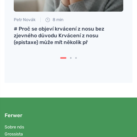
Petr Novák
8 min
Jan S
ma
# Proč se objeví krvácení z nosu bez
Como 
zjevného důvodu Krvácení z nosu
nerv
(epistaxe) může mít několik př
Ferwer
Sobre nós
Grossista