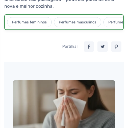
nova e melhor cozinha.
Perfumes femininos
Perfumes masculinos
Perfumes u
Partilhar