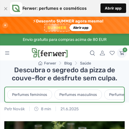
×
Ferwer: perfumes e cosméticos
Abrir app
⚡
Desconto SUMMER agora mesmo!
×
SUMMER
Abrir app
Envio gratuito para compras acima de 80 EUR
0
Ferwer
Blog
Saúde
Descubra o segredo da pizza de
couve-flor e desfrute sem culpa.
Perfumes femininos
Perfumes masculinos
Perfumes u
Petr Novák
8 min
21.6.2025