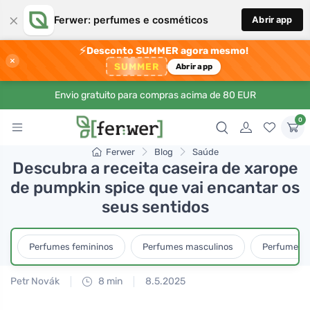
×
Ferwer: perfumes e cosméticos
Abrir app
⚡
Desconto SUMMER agora mesmo!
×
SUMMER
Abrir app
Envio gratuito para compras acima de 80 EUR
0
Ferwer
Blog
Saúde
Descubra a receita caseira de xarope
de pumpkin spice que vai encantar os
seus sentidos
Perfumes femininos
Perfumes masculinos
Perfumes u
Petr Novák
8 min
8.5.2025