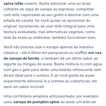
spice latte
caseiro. Basta adicionar uma ou duas
colheres de sopa de xarope ao espresso, completar
com leite vaporizado ao seu gosto e decorar com uma
pitada de canela. Se você quiser se aproximar do
original, recomenda-se usar leite integral para uma
textura aveludada, mas alternativas vegetais, como
leite de aveia ou amêndoa, também funcionam bem.
Você não precisa usar o xarope apenas da maneira
clássica – ele é ótimo em panquecas ou waffles
em vez
de xarope de bordo
, e também dá um ótimo sabor ao
iogurte ou mingau de aveia. Basta misturá-lo com água
com gás e gelo para obter uma bebida refrescante sem
álcool ideal para o outono. E se você gosta de assar,
experimente adicioná-lo a cremes ou coberturas, ele
dará um sabor incrível!
Uma confeiteira amadora entusiasmada, por exemplo,
usou
xarope de pumpkin spice
ao assar um bolo de