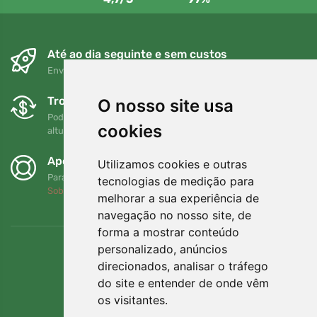
Até ao dia seguinte e sem custos
Envio gratuito para encomendas superiores a 80 EUR
Trocas e devoluções gratuitas
O nosso site usa
Pode devolver ou trocar a sua encomenda em qualquer
cookies
altura no prazo de 90 dias
Apoiamos a Trees.org
Utilizamos cookies e outras
Para cada encomenda plantamos uma árvore! Leia mais
tecnologias de medição para
Sobre nós
.
melhorar a sua experiência de
navegação no nosso site, de
forma a mostrar conteúdo
personalizado, anúncios
direcionados, analisar o tráfego
do site e entender de onde vêm
os visitantes.