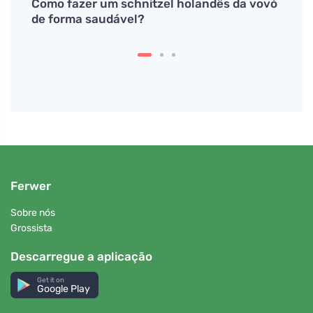
Como fazer um schnitzel holandês da vovó
O cog
de forma saudável?
para 
Ferwer
Sobre nós
Grossista
Descarregue a aplicação
Get it on
Google Play