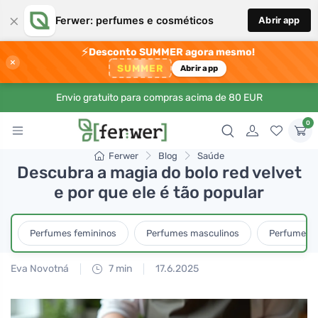
×
Ferwer: perfumes e cosméticos
Abrir app
⚡
Desconto SUMMER agora mesmo!
×
SUMMER
Abrir app
Envio gratuito para compras acima de 80 EUR
0
Ferwer
Blog
Saúde
Descubra a magia do bolo red velvet
e por que ele é tão popular
Perfumes femininos
Perfumes masculinos
Perfumes u
Eva Novotná
7 min
17.6.2025