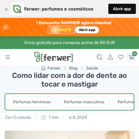
×
Ferwer: perfumes e cosméticos
Abrir app
⚡
Desconto SUMMER agora mesmo!
×
SUMMER
Abrir app
Envio gratuito para compras acima de 80 EUR
0
Ferwer
Blog
Saúde
Como lidar com a dor de dente ao
tocar e mastigar
Perfumes femininos
Perfumes masculinos
Perfumes u
Jan Svoboda
7 min
6.8.2024