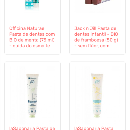
Officina Naturae
Jack n Jill Pasta de
Pasta de dentes com
dentes infantil - BIO
BIO de menta (75 ml)
de framboesa (50 g)
- cuida do esmalte
- sem flúor, com
dentário e das
extracto de
gengivas
calêndula orgânica
laSaponaria Pasta de
laSaponaria Pasta