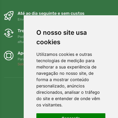
Até ao dia seguinte e sem custos
Envio gratuito para encomendas superiores a 80 EUR
Trocas e devoluções gratuitas
O nosso site usa
Pode devolver ou trocar a sua encomenda em qualquer
cookies
altura no prazo de 90 dias
Apoiamos a Trees.org
Utilizamos cookies e outras
Para cada encomenda plantamos uma árvore! Leia mais
tecnologias de medição para
Sobre nós
.
melhorar a sua experiência de
navegação no nosso site, de
forma a mostrar conteúdo
personalizado, anúncios
direcionados, analisar o tráfego
do site e entender de onde vêm
os visitantes.