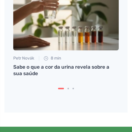
Petr Novák
8 min
Petr N
0
Sabe o que a cor da urina revela sobre a
Hormô
iny,
sua saúde
suple