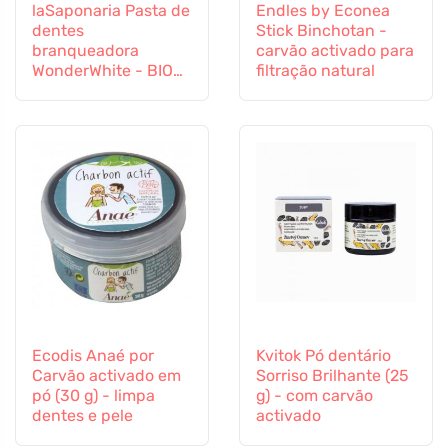
laSaponaria Pasta de
Endles by Econea
dentes
Stick Binchotan -
branqueadora
carvão activado para
WonderWhite - BIO
filtração natural
de menta e carvão
activado (75 ml)
Ecodis Anaé por
Kvitok Pó dentário
Carvão activado em
Sorriso Brilhante (25
pó (30 g) - limpa
g) - com carvão
dentes e pele
activado