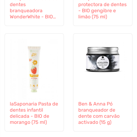
dentes
protectora de dentes
branqueadora
- BIO gengibre e
WonderWhite - BIO
limão (75 ml)
de menta e carvão
activado (75 ml)
laSaponaria Pasta de
Ben & Anna Pó
dentes infantil
branqueador de
delicada - BIO de
dente com carvão
morango (75 ml)
activado (15 g)