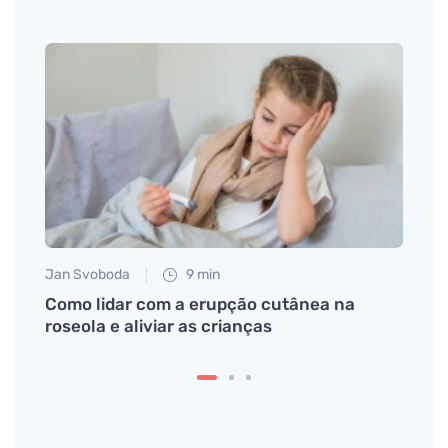
Jan Svoboda
9 min
Eva No
o que
Como lidar com a erupção cutânea na
Por q
o
roseola e aliviar as crianças
– tia