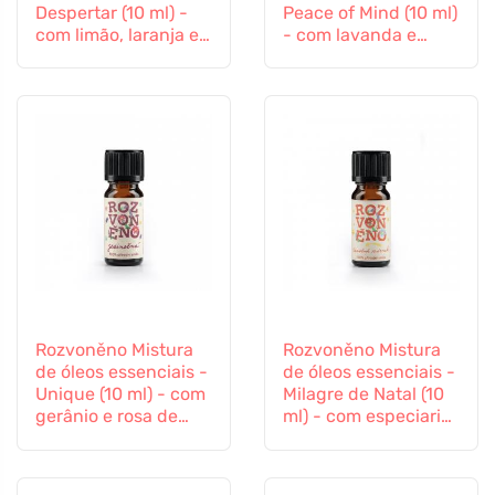
Despertar (10 ml) -
Peace of Mind (10 ml)
com limão, laranja e
- com lavanda e
rosa de palma
patchouli
Rozvoněno Mistura
Rozvoněno Mistura
de óleos essenciais -
de óleos essenciais -
Unique (10 ml) - com
Milagre de Natal (10
gerânio e rosa de
ml) - com especiarias
palma
de pão de gengibre