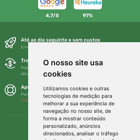
4,7/5
97%
Até ao dia seguinte e sem custos
Envio gratuito para encomendas superiores a 80 EUR
Trocas e devoluções gratuitas
O nosso site usa
Pode devolver ou trocar a sua encomenda em qualquer
cookies
altura no prazo de 90 dias
Apoiamos a Trees.org
Utilizamos cookies e outras
Para cada encomenda plantamos uma árvore! Leia mais
tecnologias de medição para
Sobre nós
.
melhorar a sua experiência de
navegação no nosso site, de
forma a mostrar conteúdo
personalizado, anúncios
direcionados, analisar o tráfego