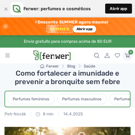
×
Ferwer: perfumes e cosméticos
Abrir app
⚡
Desconto SUMMER agora mesmo!
×
SUMMER
Abrir app
Envio gratuito para compras acima de 80 EUR
0
Ferwer
Blog
Saúde
Como fortalecer a imunidade e
prevenir a bronquite sem febre
Perfumes femininos
Perfumes masculinos
Perfumes u
Petr Novák
8 min
14.4.2025