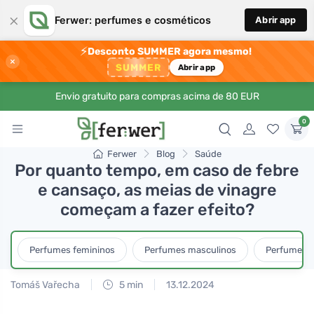
×
Ferwer: perfumes e cosméticos
Abrir app
⚡
Desconto SUMMER agora mesmo!
×
SUMMER
Abrir app
Envio gratuito para compras acima de 80 EUR
0
Ferwer
Blog
Saúde
Por quanto tempo, em caso de febre
e cansaço, as meias de vinagre
começam a fazer efeito?
Perfumes femininos
Perfumes masculinos
Perfumes u
Tomáš Vařecha
5 min
13.12.2024