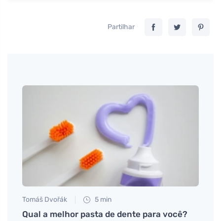
Partilhar
Tomáš Dvořák
5 min
Tomáš
ro
Qual a melhor pasta de dente para você?
Exemp