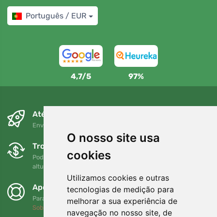
Português / EUR
4,7/5
97%
Até ao dia seguinte e sem custos
Envio gratuito para encomendas superiores a 80 EUR
O nosso site usa
Trocas e devoluções gratuitas
cookies
Pode devolver ou trocar a sua encomenda em qualquer
altura no prazo de 90 dias
Utilizamos cookies e outras
Apoiamos a Trees.org
tecnologias de medição para
Para cada encomenda plantamos uma árvore! Leia mais
melhorar a sua experiência de
Sobre nós
.
navegação no nosso site, de