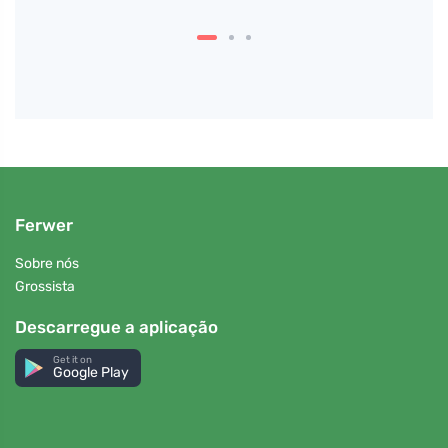
separ
Ferwer
Sobre nós
Grossista
Descarregue a aplicação
Get it on
Google Play