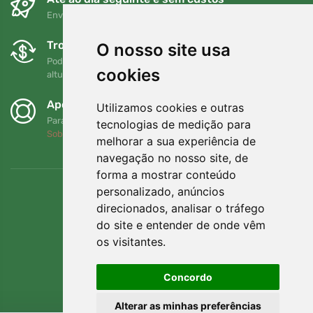
Envio gratuito para encomendas superiores a 80 EUR
Trocas e devoluções gratuitas
O nosso site usa
Pode devolver ou trocar a sua encomenda em qualquer
cookies
altura no prazo de 90 dias
Apoiamos a Trees.org
Utilizamos cookies e outras
Para cada encomenda plantamos uma árvore! Leia mais
tecnologias de medição para
Sobre nós
.
melhorar a sua experiência de
navegação no nosso site, de
forma a mostrar conteúdo
personalizado, anúncios
direcionados, analisar o tráfego
do site e entender de onde vêm
os visitantes.
Concordo
Alterar as minhas preferências