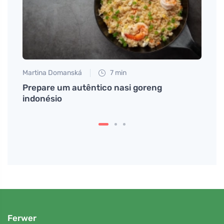
Martina Domanská
7 min
Petr N
após
Prepare um autêntico nasi goreng
Alime
indonésio
ajuda
Ferwer