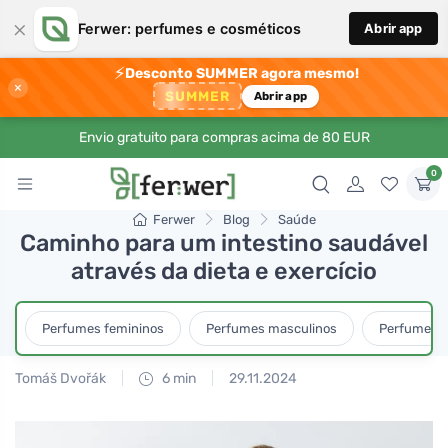
×
Ferwer: perfumes e cosméticos
Abrir app
⚡
Desconto SUMMER agora mesmo!
×
SUMMER
Abrir app
Envio gratuito para compras acima de 80 EUR
0
Ferwer
Blog
Saúde
Caminho para um intestino saudável
através da dieta e exercício
Perfumes femininos
Perfumes masculinos
Perfumes u
Tomáš Dvořák
6 min
29.11.2024