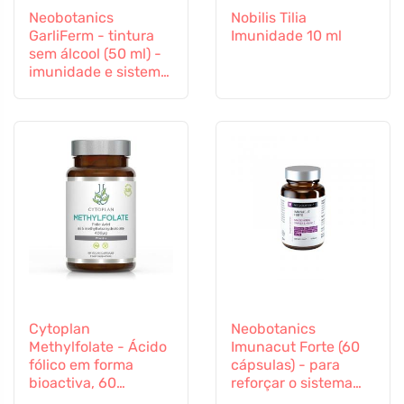
Neobotanics
Nobilis Tilia
GarliFerm - tintura
Imunidade 10 ml
sem álcool (50 ml) -
imunidade e sistema
imunitário
Cytoplan
Neobotanics
Methylfolate - Ácido
Imunacut Forte (60
fólico em forma
cápsulas) - para
bioactiva, 60
reforçar o sistema
cápsulas
imunitário