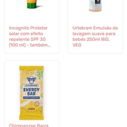
Incognito Protetor
Urtekram Emulsão de
solar com efeito
lavagem suave para
repelente SPF 30
bebés 250ml BIO,
(100 ml) - também
VEG
adequado para
crianças a partir dos
6 meses
Chimpanzee Barra