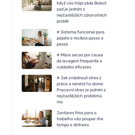
když vás trápí záda Bolest
zad je jedním z
nejčastějších zdravotních
problé
# Sistema funcional para
papéis e recibos passo a
passo
# Mãos secas por causa
da lavagem frequente e
cuidados eficazes
# Jak zvládnout stres z
práce a nenést ho domů
Pracovní stres je jedním z
nejčastějších problémů
mo
Jantares frios para o
trabalho vão poupar-lhe
tempo e dinheiro