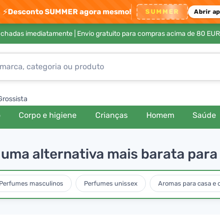
⚡
Desconto SUMMER agora mesmo!
SUMMER
Abrir a
achadas imediatamente |
Envio gratuito para compras acima de 80 EUR
Grossista
o
Corpo e higiene
Crianças
Homem
Saúde
ma alternativa mais barata para 
Perfumes masculinos
Perfumes unissex
Aromas para casa e 