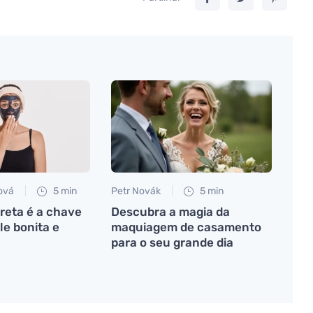
ová
5 min
Petr Novák
5 min
reta é a chave
Descubra a magia da
le bonita e
maquiagem de casamento
para o seu grande dia