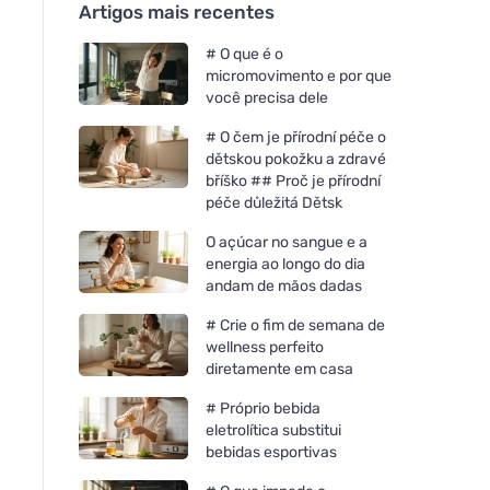
Artigos mais recentes
# O que é o
micromovimento e por que
você precisa dele
# O čem je přírodní péče o
dětskou pokožku a zdravé
bříško ## Proč je přírodní
péče důležitá Dětsk
O açúcar no sangue e a
energia ao longo do dia
andam de mãos dadas
# Crie o fim de semana de
wellness perfeito
diretamente em casa
# Próprio bebida
eletrolítica substitui
bebidas esportivas