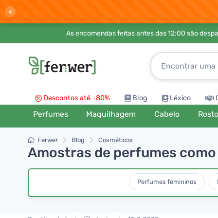
×
As encomendas feitas antes das 12:00 são desp
Descontos até -80%
Blog
Léxico
Perfumes
Maquilhagem
Cabelo
Rost
Ferwer
Blog
Cosméticos
Amostras de perfumes como u
Perfumes femininos