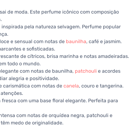
sai de moda. Este perfume icônico com composição
.
 inspirada pela natureza selvagem. Perfume popular
nça.
doce e sensual com notas de
baunilha
, café e jasmim.
rcantes e sofisticadas.
scante de cítricos, brisa marinha e notas amadeiradas.
em todo o mundo.
elegante com notas de baunilha,
patchouli
e acordes
iar alegria e positividade.
e carismática com notas de
canela
, couro e tangerina.
 atenções.
a fresca com uma base floral elegante. Perfeita para
intensa com notas de orquídea negra, patchouli e
 têm medo de originalidade.