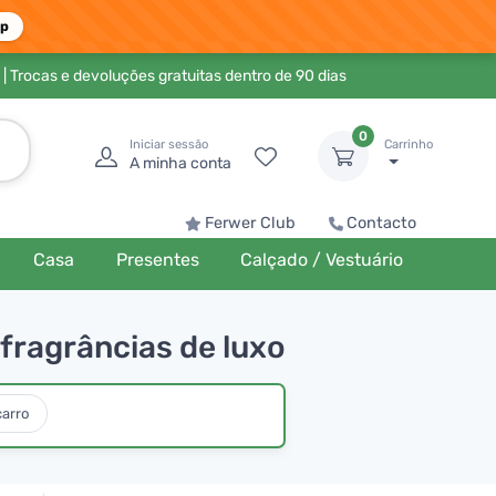
pp
| Trocas e devoluções gratuitas dentro de 90 dias
0
Iniciar sessão
Carrinho
A minha conta
Ferwer Club
Contacto
Casa
Presentes
Calçado / Vestuário
fragrâncias de luxo
carro