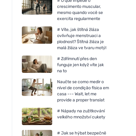
# O que impede o
crescimento muscular,
mesmo quando você se
exercita regularmente
# Víte, jak štítná žláza
ovlivňuje menstruaci a
plodnost? Štítná žláza je
malá žláza ve tvaru motýl
# Zdřímnutí přes den
funguje jen když víte jak
na to
Naučte se como medir o
nível de condição física em
casa --- Wait, let me
provide a proper translat
# Nápady na zužitkování
velkého množství cukety
# Jak se hýbat bezpečně