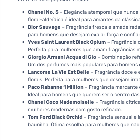
Chanel No. 5
– Elegância atemporal que nunca 
floral-aldeídica é ideal para amantes da clássica
Dior Sauvage
– Fragrância fresca e amadeirada
para homens que desejam exalar força e confia
Yves Saint Laurent Black Opium
– Fragrância 
Perfeita para mulheres que amam fragrâncias ma
Giorgio Armani Acqua di Gio
– Combinação refre
Um dos perfumes mais populares para homens 
Lancome La Vie Est Belle
– Fragrância doce e 
florais. Perfeita para mulheres que desejam irrad
Paco Rabanne 1 Million
– Fragrância marcante 
Ideal para homens que querem ser o centro das
Chanel Coco Mademoiselle
– Fragrância cítric
mulheres modernas com gosto refinado.
Tom Ford Black Orchid
– Fragrância sensual e 
baunilha. Ótima escolha para mulheres que não