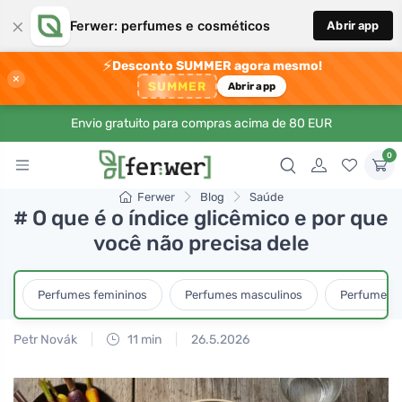
×
Ferwer: perfumes e cosméticos
Abrir app
⚡
Desconto SUMMER agora mesmo!
×
SUMMER
Abrir app
Envio gratuito para compras acima de 80 EUR
0
Ferwer
Blog
Saúde
# O que é o índice glicêmico e por que
você não precisa dele
Perfumes femininos
Perfumes masculinos
Perfumes u
Petr Novák
11 min
26.5.2026