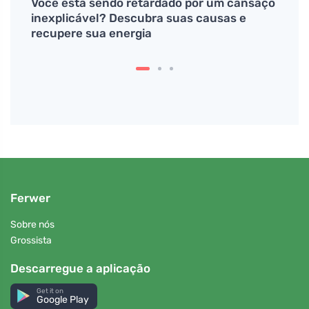
a uma
Você está sendo retardado por um cansaço
Preve
inexplicável? Descubra suas causas e
recupere sua energia
Ferwer
Sobre nós
Grossista
Descarregue a aplicação
Get it on
Google Play