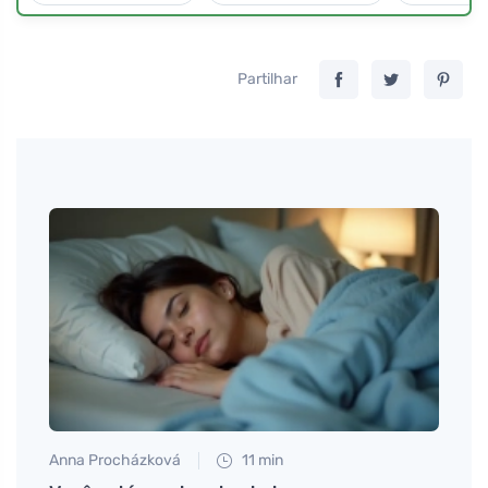
Partilhar
Anna Procházková
11 min
Tomáš