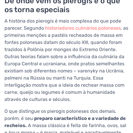
De onde vêm os pierogis e o que
os torna especiais
A história dos pierogis é mais complexa do que pode
parecer. Segundo
historiadores culinários poloneses
, as
primeiras menções a pastéis recheados de massa em
fontes polonesas datam do século XIII, quando foram
trazidos à Polônia por monges do Extremo Oriente.
Outras teorias falam sobre a influência da culinária da
Europa Central e ucraniana, onde pratos semelhantes
existiam sob diferentes nomes – varenyky na Ucrânia,
pelmeni na Rússia ou manti na Turquia. Essa
interligação mostra que a ideia de rechear massa com
carne, queijo ou legumes é comum à humanidade
através de culturas e séculos.
O que distingue os pierogis poloneses dos demais,
porém, é seu
preparo característico e a variedade de
recheios.
A massa clássica é feita de farinha, ovos, sal
e água morna – é macia, maleável e agradavelmente