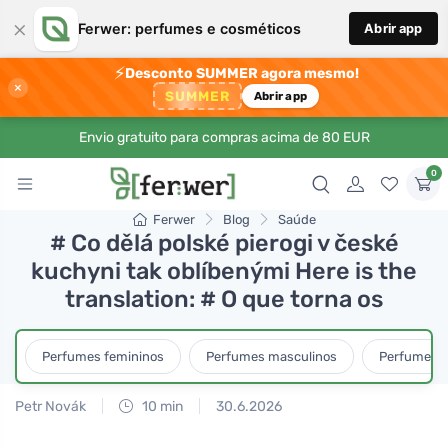
×
Ferwer: perfumes e cosméticos
Abrir app
⚡
Desconto SUMMER agora mesmo!
×
SUMMER
Abrir app
Envio gratuito para compras acima de 80 EUR
0
Ferwer
Blog
Saúde
# Co dělá polské pierogi v české
kuchyni tak oblíbenými Here is the
translation: # O que torna os
Perfumes femininos
Perfumes masculinos
Perfumes u
Petr Novák
10 min
30.6.2026