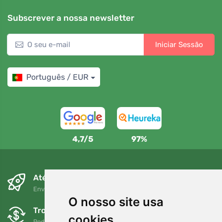
Subscrever a nossa newsletter
Iniciar Sessão
Português / EUR
4,7/5
97%
Até ao dia seguinte e sem custos
Envio gratuito para encomendas superiores a 80 EUR
O nosso site usa
Trocas e devoluções gratuitas
cookies
Pode devolver ou trocar a sua encomenda em qualquer