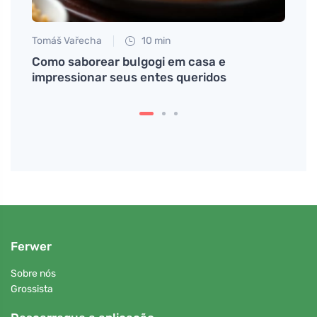
Tomáš Vařecha
10 min
Petr N
ria e
Como saborear bulgogi em casa e
A art
impressionar seus entes queridos
você 
desc
Ferwer
Sobre nós
Grossista