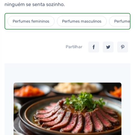
ninguém se senta sozinho.
Perfumes femininos
Perfumes masculinos
Perfumes u
Partilhar