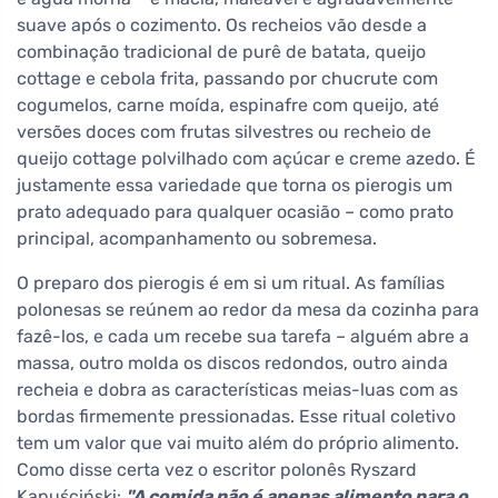
suave após o cozimento. Os recheios vão desde a
combinação tradicional de purê de batata, queijo
cottage e cebola frita, passando por chucrute com
cogumelos, carne moída, espinafre com queijo, até
versões doces com frutas silvestres ou recheio de
queijo cottage polvilhado com açúcar e creme azedo. É
justamente essa variedade que torna os pierogis um
prato adequado para qualquer ocasião – como prato
principal, acompanhamento ou sobremesa.
O preparo dos pierogis é em si um ritual. As famílias
polonesas se reúnem ao redor da mesa da cozinha para
fazê-los, e cada um recebe sua tarefa – alguém abre a
massa, outro molda os discos redondos, outro ainda
recheia e dobra as características meias-luas com as
bordas firmemente pressionadas. Esse ritual coletivo
tem um valor que vai muito além do próprio alimento.
Como disse certa vez o escritor polonês Ryszard
Kapuściński:
"A comida não é apenas alimento para o