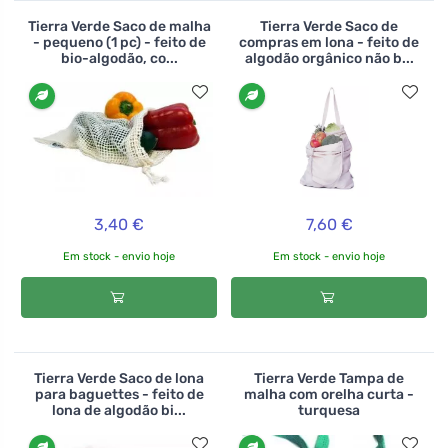
Tierra Verde Saco de malha
Tierra Verde Saco de
- pequeno (1 pc) - feito de
compras em lona - feito de
bio-algodão, co...
algodão orgânico não b...
3,40 €
7,60 €
Em stock - envio hoje
Em stock - envio hoje
Tierra Verde Saco de lona
Tierra Verde Tampa de
para baguettes - feito de
malha com orelha curta -
lona de algodão bi...
turquesa