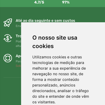
4,7/5
97%
Até ao dia seguinte e sem custos
Envio gratuito para encomendas superiores a 80 EUR
Trocas e devoluções gratuitas
O nosso site usa
Pode devolver ou trocar a sua encomenda em qualquer
cookies
altura no prazo de 90 dias
Apoiamos a Trees.org
Utilizamos cookies e outras
Para cada encomenda plantamos uma árvore! Leia mais
tecnologias de medição para
Sobre nós
.
melhorar a sua experiência de
navegação no nosso site, de
forma a mostrar conteúdo
personalizado, anúncios
direcionados, analisar o tráfego
do site e entender de onde vêm
os visitantes.