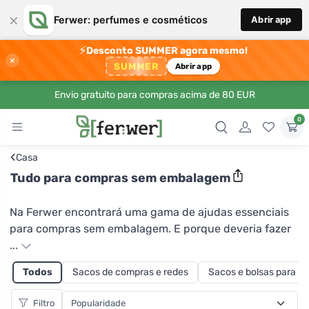
×
Ferwer: perfumes e cosméticos
Abrir app
⚡
Desconto SUMMER agora mesmo!
×
SUMMER
Abrir app
Envio gratuito para compras acima de 80 EUR
0
‹
Casa
Tudo para compras sem embalagem
Na Ferwer encontrará uma gama de ajudas essenciais
para compras sem embalagem. E porque deveria fazer
compras sem embalagem? Em primeiro lugar, porque
...
ao utilizar os seus próprios sacos para produtos
Todos
Sacos de compras e redes
Sacos e bolsas para 
cozidos, vegetais e outros produtos, reduzirá
significativamente a produção de plástico e resíduos de
Filtro