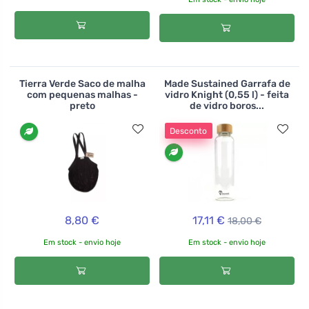
Tierra Verde Saco de malha
Made Sustained Garrafa de
com pequenas malhas -
vidro Knight (0,55 l) - feita
preto
de vidro boros...
Desconto
8,80 €
17,11 €
18,00 €
Em stock - envio hoje
Em stock - envio hoje