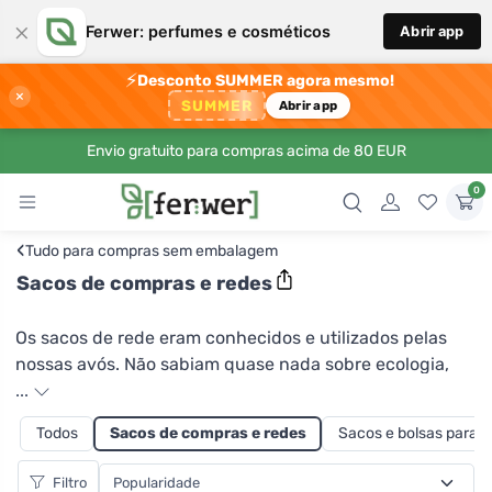
×
Ferwer: perfumes e cosméticos
Abrir app
⚡
Desconto SUMMER agora mesmo!
×
SUMMER
Abrir app
Envio gratuito para compras acima de 80 EUR
0
‹
Tudo para compras sem embalagem
Sacos de compras e redes
Os sacos de rede eram conhecidos e utilizados pelas
nossas avós. Não sabiam quase nada sobre ecologia,
mas os sacos de plástico simplesmente não existiam e,
...
se existissem, eram desnecessariamente pagos. Pode
Todos
Sacos de compras e redes
Sacos e bolsas para
escolher entre várias cores de sacos de rede Casa
Organica, que são feitos de algodão orgânico. Pode
Filtro