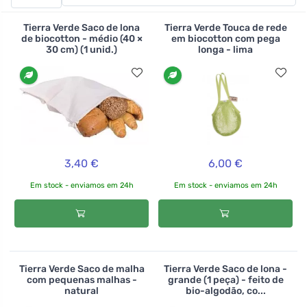
escolher uma pega longa para transporte ao ombro ou
uma pega curta para transporte manual. Não tem de ir
Tierra Verde Saco de lona
Tierra Verde Touca de rede
longe com a rede, pode levar tudo - livros para a
de biocotton - médio (40 ×
em biocotton com pega
30 cm) (1 unid.)
longa - lima
biblioteca, presentes para os amigos ou roupa para a
máquina de lavar. O mesmo saco de malha é também
um saco de lona . Também pode armazenar nele
pequenas coisas que possam cair através da malha do
saco de malha.
3,40 €
6,00 €
Em stock - enviamos em 24h
Em stock - enviamos em 24h
Tierra Verde Saco de malha
Tierra Verde Saco de lona -
com pequenas malhas -
grande (1 peça) - feito de
natural
bio-algodão, co...