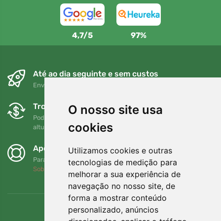
4,7/5
97%
Até ao dia seguinte e sem custos
Envio gratuito para encomendas superiores a 80 EUR
Trocas e devoluções gratuitas
O nosso site usa
Pode devolver ou trocar a sua encomenda em qualquer
cookies
altura no prazo de 90 dias
Apoiamos a Trees.org
Utilizamos cookies e outras
Para cada encomenda plantamos uma árvore! Leia mais
tecnologias de medição para
Sobre nós
.
melhorar a sua experiência de
navegação no nosso site, de
forma a mostrar conteúdo
personalizado, anúncios