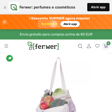
×
Ferwer: perfumes e cosméticos
Abrir app
⚡
Desconto SUMMER agora mesmo!
×
SUMMER
Abrir app
Envio gratuito para compras acima de 80 EUR
0