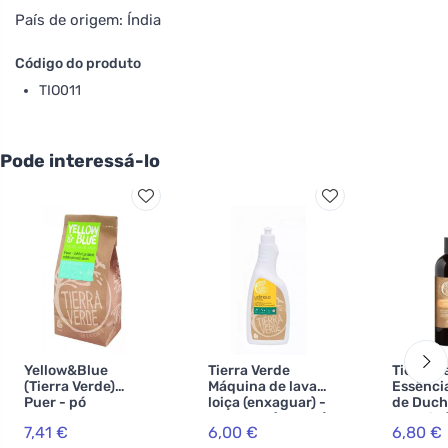
País de origem: Índia
Código do produto
TIO011
Pode interessá-lo
Yellow&Blue
Tierra Verde
Tierra V
(Tierra Verde)
Máquina de lavar
Essência
Puer - pó
loiça (enxaguar) -
de Duch
branqueador
INOVACE (750 ml)
Alegria 
7,41 €
6,00 €
6,80 €
para lavagem