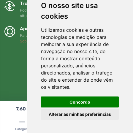
Trocas e devoluções gratuitas
O nosso site usa
Pode devolver ou trocar a sua encomenda em qualquer
cookies
altura no prazo de 90 dias
Apoiamos a Trees.org
Utilizamos cookies e outras
Para cada encomenda plantamos uma árvore! Leia mais
tecnologias de medição para
Sobre nós
.
melhorar a sua experiência de
navegação no nosso site, de
forma a mostrar conteúdo
personalizado, anúncios
direcionados, analisar o tráfego
do site e entender de onde vêm
os visitantes.
Concordo
7,60
€
Adicionar ao carrinho
Alterar as minhas preferências
© Topshelf s.r.o. Todos os direitos reservados.
Categoria
Pesquisar
Carrinho