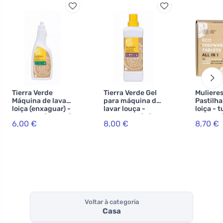
Tierra Verde
Tierra Verde Gel
Muliere
Máquina de lavar
para máquina de
Pastilha
loiça (enxaguar) -
lavar louça -
loiça - 
INOVACE (750 ml)
INNOVACE (1 l) - a
um BIO (
6,00 €
8,00 €
8,70 €
partir de nozes
com cer
sabão em
ecocert
qualidade
orgânica
Voltar à categoria
Casa