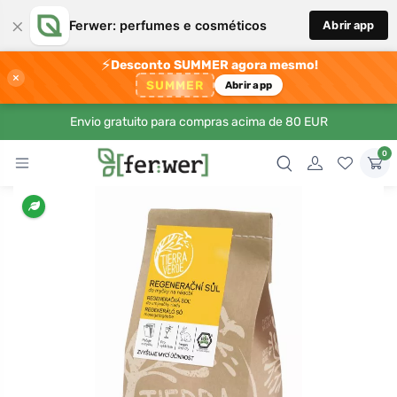
×
Ferwer: perfumes e cosméticos
Abrir app
⚡
Desconto SUMMER agora mesmo!
×
SUMMER
Abrir app
Envio gratuito para compras acima de 80 EUR
0