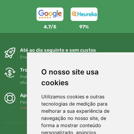
4,7/5
97%
Até ao dia seguinte e sem custos
Envio gratuito para encomendas superiores a 80 EUR
Trocas e devoluções gratuitas
O nosso site usa
Pode devolver ou trocar a sua encomenda em qualquer
cookies
altura no prazo de 90 dias
Apoiamos a Trees.org
Utilizamos cookies e outras
Para cada encomenda plantamos uma árvore! Leia mais
tecnologias de medição para
Sobre nós
.
melhorar a sua experiência de
navegação no nosso site, de
forma a mostrar conteúdo
personalizado, anúncios