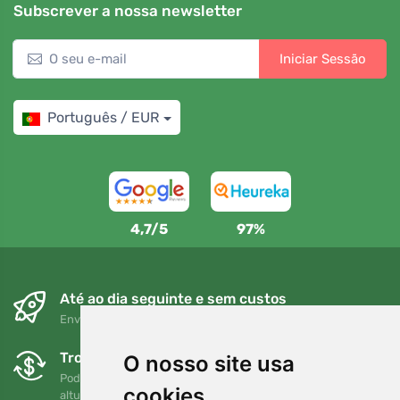
Subscrever a nossa newsletter
Iniciar Sessão
Português / EUR
4,7/5
97%
Até ao dia seguinte e sem custos
Envio gratuito para encomendas superiores a 80 EUR
Trocas e devoluções gratuitas
O nosso site usa
Pode devolver ou trocar a sua encomenda em qualquer
cookies
altura no prazo de 90 dias