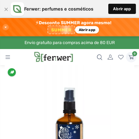
×
Ferwer: perfumes e cosméticos
Abrir app
⚡
Desconto SUMMER agora mesmo!
×
SUMMER
Abrir app
Envio gratuito para compras acima de 80 EUR
0