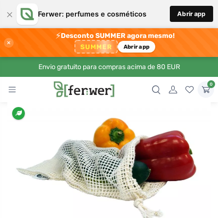
×
Ferwer: perfumes e cosméticos
Abrir app
⚡
Desconto SUMMER agora mesmo!
×
SUMMER
Abrir app
Envio gratuito para compras acima de 80 EUR
0