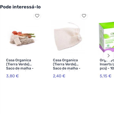
Pode interessá-lo
Casa Organica
Casa Organica
Organyc
(Tierra Verde)
(Tierra Verde)
Inserts 
Saco de malha -
Saco de malha -
pcs) - 1
médio (1 pc)
mini (1 pc) - feito
algodão,
3,80 €
2,40 €
5,15 €
de algodão
biológico, com
cordão de cordão