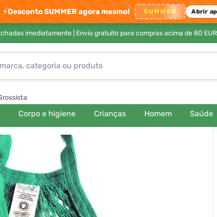
⚡
Desconto SUMMER agora mesmo!
SUMMER
Abrir a
achadas imediatamente |
Envio gratuito para compras acima de 80 EUR
Grossista
o
Corpo e higiene
Crianças
Homem
Saúde