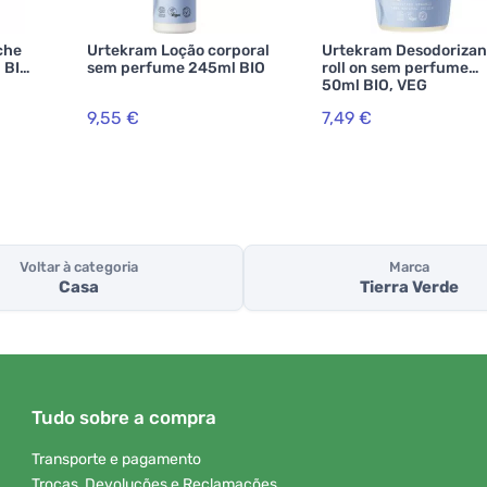
che
Urtekram Loção corporal
Urtekram Desodorizan
 BIO,
sem perfume 245ml BIO
roll on sem perfume
50ml BIO, VEG
9,55 €
7,49 €
Voltar à categoria
Marca
Casa
Tierra Verde
Tudo sobre a compra
Transporte e pagamento
Trocas, Devoluções e Reclamações