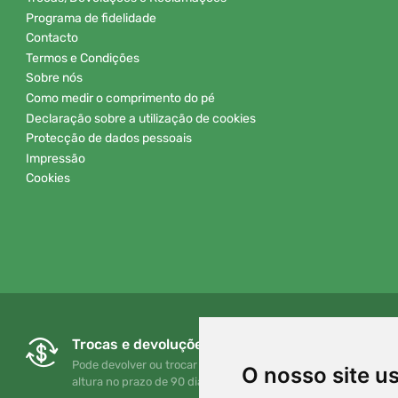
Programa de fidelidade
Contacto
Termos e Condições
Sobre nós
Como medir o comprimento do pé
Declaração sobre a utilização de cookies
Protecção de dados pessoais
Impressão
Cookies
Trocas e devoluções gratuitas
Pode devolver ou trocar a sua encomenda em qualquer
O nosso site u
altura no prazo de 90 dias