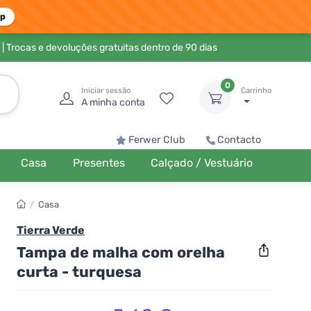
pp
| Trocas e devoluções gratuitas dentro de 90 dias
0
Iniciar sessão
Carrinho
A minha conta
Ferwer Club
Contacto
Casa
Presentes
Calçado / Vestuário
/
Casa
Tierra Verde
Tampa de malha com orelha
curta - turquesa