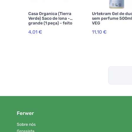
Casa Organica (Tierra
Urtekram Gel de du
Verde) Saco de lona -
sem perfume 500ml
grande (1 peça) - feito
VEG
de bio-algodão, com
4,01 €
11,10 €
cordão
Ferwer
Sobre nós
Grossista