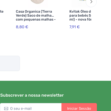
te
Casa Organica (Tierra
Kvitok Óleo de lavagem
Verde) Saco de malha
para bebés Sorriso (50
com pequenas malhas -
ml) - nova fórmula
natural
8,80 €
7,91 €
Subscrever a nossa newsletter
Iniciar Sessão