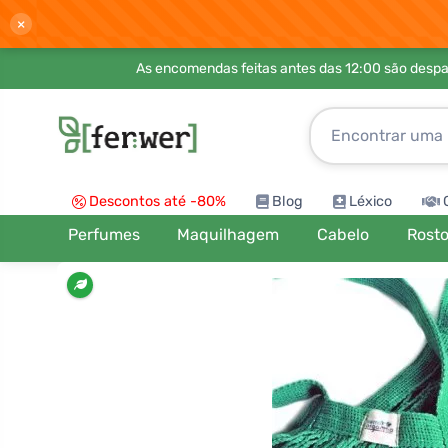
×
As encomendas feitas antes das 12:00 são desp
Descontos até -80%
Blog
Léxico
Perfumes
Maquilhagem
Cabelo
Rost