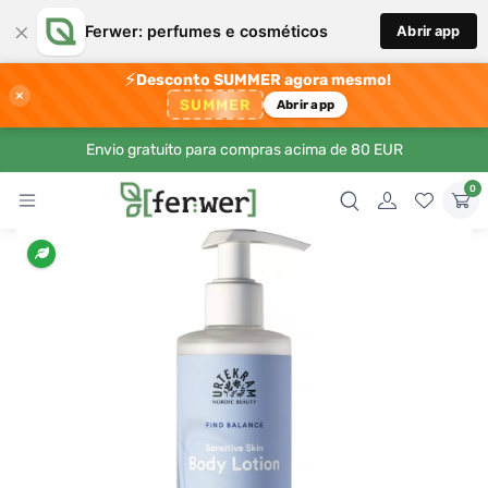
×
Ferwer: perfumes e cosméticos
Abrir app
⚡
Desconto SUMMER agora mesmo!
×
SUMMER
Abrir app
Envio gratuito para compras acima de 80 EUR
0