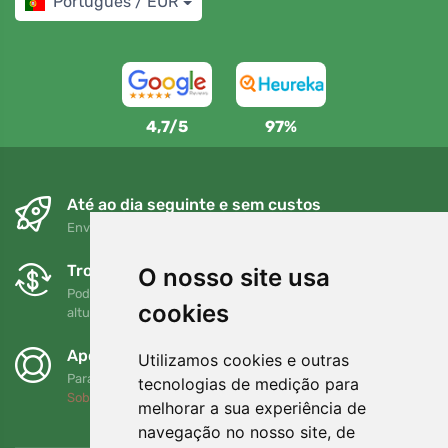
Português / EUR
4,7/5
97%
Até ao dia seguinte e sem custos
Envio gratuito para encomendas superiores a 80 EUR
Trocas e devoluções gratuitas
O nosso site usa
Pode devolver ou trocar a sua encomenda em qualquer
cookies
altura no prazo de 90 dias
Apoiamos a Trees.org
Utilizamos cookies e outras
Para cada encomenda plantamos uma árvore! Leia mais
tecnologias de medição para
Sobre nós
.
melhorar a sua experiência de
navegação no nosso site, de