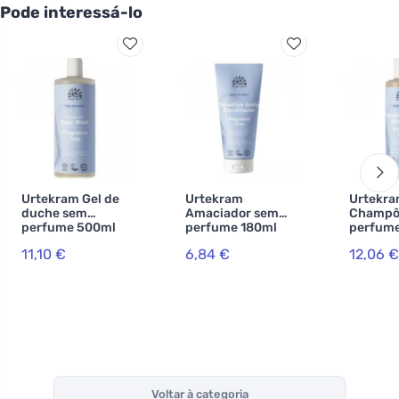
Pode interessá-lo
Urtekram Gel de
Urtekram
Urtekr
duche sem
Amaciador sem
Champô
perfume 500ml
perfume 180ml
perfum
BIO, VEG
BIO, VEG
BIO, VE
11,10 €
6,84 €
12,06 €
Voltar à categoria