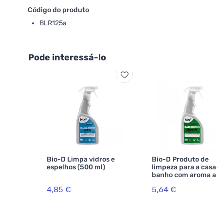
Código do produto
BLR125a
Pode interessá-lo
Bio-D Limpa vidros e
Bio-D Produto de
espelhos (500 ml)
limpeza para a casa
banho com aroma a
cedro e pinho
4,85 €
5,64 €