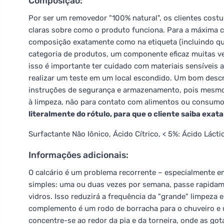
Composição:
Por ser um removedor "100% natural", os clientes cos
claras sobre como o produto funciona. Para a máxima 
composição exatamente como na etiqueta (incluindo qua
categoria de produtos, um componente eficaz muitas v
isso é importante ter cuidado com materiais sensíveis a
realizar um teste em um local escondido. Um bom des
instruções de segurança e armazenamento, pois mesmo
à limpeza, não para contato com alimentos ou consum
literalmente do rótulo, para que o cliente saiba ex
Surfactante Não Iônico, Ácido Cítrico, < 5%: Ácido Lácti
Informações adicionais:
O calcário é um problema recorrente – especialmente em
simples: uma ou duas vezes por semana, passe rapidame
vidros. Isso reduzirá a frequência da "grande" limpeza
complemento é um rodo de borracha para o chuveiro e u
concentre-se ao redor da pia e da torneira, onde as go