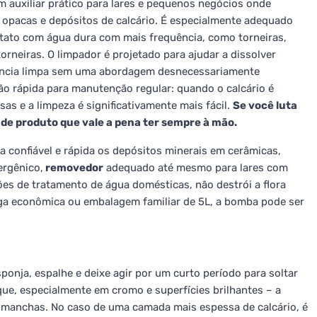
 auxiliar prático para lares e pequenos negócios onde
 opacas e depósitos de calcário. É especialmente adequado
ntato com água dura com mais frequência, como torneiras,
torneiras. O limpador é projetado para ajudar a dissolver
rência limpa sem uma abordagem desnecessariamente
o rápida para manutenção regular: quando o calcário é
s e a limpeza é significativamente mais fácil.
Se você luta
 de produto que vale a pena ter sempre à mão.
a confiável e rápida os depósitos minerais em cerâmicas,
ergênico,
removedor
adequado até mesmo para lares com
ões de tratamento de água domésticas, não destrói a flora
ga econômica ou embalagem familiar de 5L, a bomba pode ser
onja, espalhe e deixe agir por um curto período para soltar
e, especialmente em cromo e superfícies brilhantes – a
 manchas. No caso de uma camada mais espessa de calcário, é