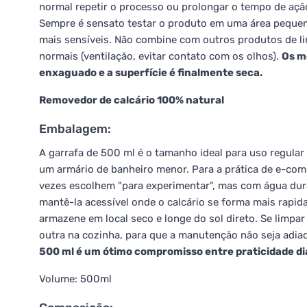
normal repetir o processo ou prolongar o tempo de aç
Sempre é sensato testar o produto em uma área pequen
mais sensíveis. Não combine com outros produtos de l
normais (ventilação, evitar contato com os olhos).
Os m
enxaguado e a superfície é finalmente seca.
Removedor de calcário 100% natural
Embalagem:
A garrafa de 500 ml é o tamanho ideal para uso regula
um armário de banheiro menor. Para a prática de e-co
vezes escolhem "para experimentar", mas com água dur
mantê-la acessível onde o calcário se forma mais rapid
armazene em local seco e longe do sol direto. Se limpa
outra na cozinha, para que a manutenção não seja adi
500 ml é um ótimo compromisso entre praticidade diá
Volume: 500ml