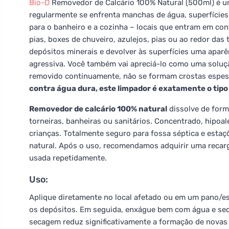
Bio-D
Removedor de Calcário 100% Natural (500ml) é um
regularmente se enfrenta manchas de água, superfícies
para o banheiro e a cozinha – locais que entram em co
pias, boxes de chuveiro, azulejos, pias ou ao redor das 
depósitos minerais e devolver às superfícies uma apa
agressiva. Você também vai apreciá-lo como uma soluçã
removido continuamente, não se formam crostas espessa
contra água dura, este limpador é exatamente o tipo
Removedor de calcário 100% natural
dissolve de form
torneiras, banheiras ou sanitários. Concentrado, hipoal
crianças. Totalmente seguro para fossa séptica e estaç
natural. Após o uso, recomendamos adquirir uma recar
usada repetidamente.
Uso:
Aplique diretamente no local afetado ou em um pano/esp
os depósitos. Em seguida, enxágue bem com água e sequ
secagem reduz significativamente a formação de novas