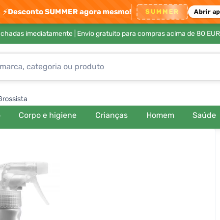
⚡
Desconto SUMMER agora mesmo!
SUMMER
Abrir a
achadas imediatamente |
Envio gratuito para compras acima de 80 EUR
Grossista
o
Corpo e higiene
Crianças
Homem
Saúde