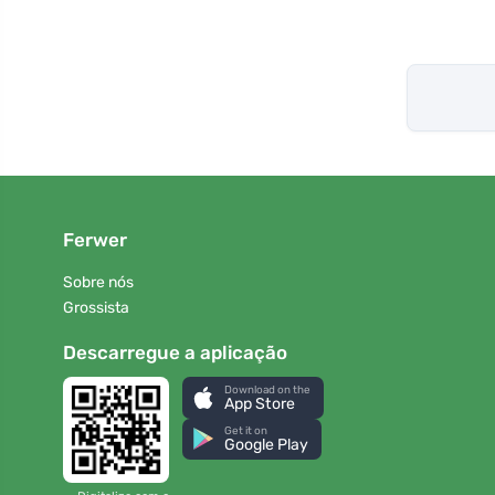
Ferwer
Sobre nós
Grossista
Descarregue a aplicação
Download on the
App Store
Get it on
Google Play