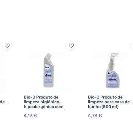
Bio-D Produto de
Bio-D Produto de
 de
limpeza higiénico
limpeza para casa de
hipoalergénico com
banho (500 ml)
cheiro a erva-limão (750
4,13 €
4,73 €
ml)