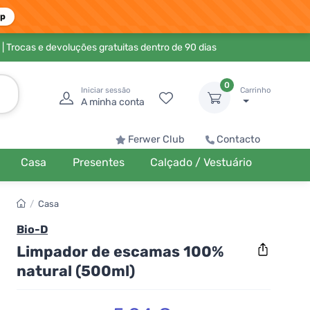
pp
| Trocas e devoluções gratuitas dentro de 90 dias
0
Iniciar sessão
Carrinho
A minha conta
Ferwer Club
Contacto
Casa
Presentes
Calçado / Vestuário
/
Casa
Bio-D
Limpador de escamas 100%
natural (500ml)