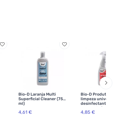
Bio-D Laranja Multi
Bio-D Produto de
Superficial Cleaner (750
limpeza universal com
ml)
desinfectante com óleo
de laranja (500 ml)
4,61 €
4,85 €