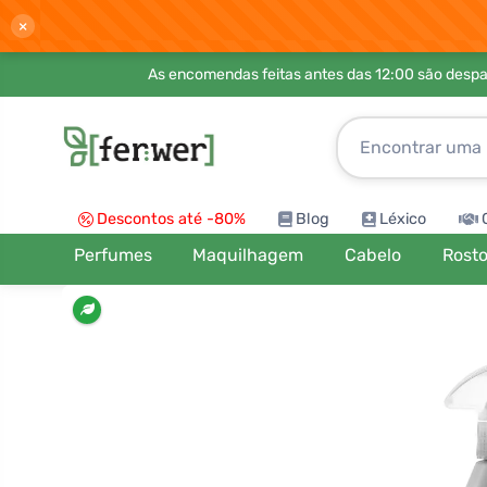
×
As encomendas feitas antes das 12:00 são desp
Descontos até -80%
Blog
Léxico
Perfumes
Maquilhagem
Cabelo
Rost