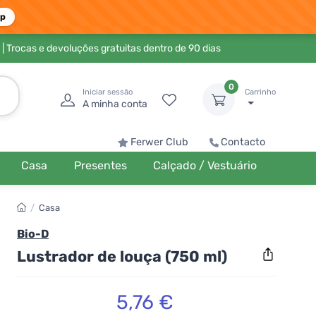
pp
| Trocas e devoluções gratuitas dentro de 90 dias
0
Iniciar sessão
Carrinho
A minha conta
Ferwer Club
Contacto
Casa
Presentes
Calçado / Vestuário
/
Casa
Bio-D
Lustrador de louça (750 ml)
5,76 €