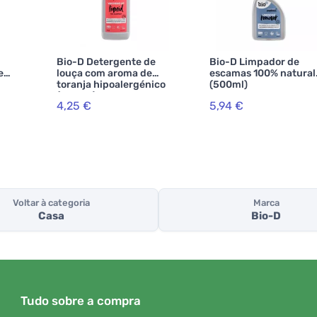
Bio-D Detergente de
Bio-D Limpador de
e
louça com aroma de
escamas 100% natural
toranja hipoalergénico
(500ml)
(750 ml)
4,25 €
5,94 €
Voltar à categoria
Marca
Casa
Bio-D
Tudo sobre a compra