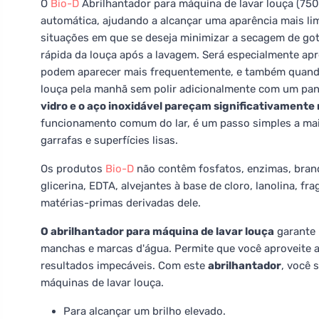
O
Bio-D
Abrilhantador para máquina de lavar louça (750
automática, ajudando a alcançar uma aparência mais lim
situações em que se deseja minimizar a secagem de go
rápida da louça após a lavagem. Será especialmente a
podem aparecer mais frequentemente, e também quando 
louça pela manhã sem polir adicionalmente com um pa
vidro e o aço inoxidável pareçam significativament
funcionamento comum do lar, é um passo simples a mais
garrafas e superfícies lisas.
Os produtos
Bio-D
não contêm fosfatos, enzimas, branq
glicerina, EDTA, alvejantes à base de cloro, lanolina, fra
matérias-primas derivadas dele.
O abrilhantador para máquina de lavar louça
garante 
manchas e marcas d'água. Permite que você aproveite a
resultados impecáveis. Com este
abrilhantador
, você 
máquinas de lavar louça.
Para alcançar um brilho elevado.