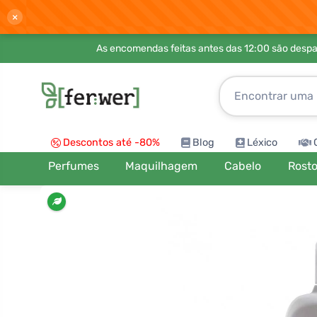
×
As encomendas feitas antes das 12:00 são desp
Descontos até -80%
Blog
Léxico
Perfumes
Maquilhagem
Cabelo
Rost