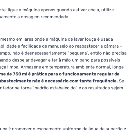
te: ligue a máquina apenas quando estiver cheia, utilize
rosamente a dosagem recomendada.
, mesmo em lares onde a máquina de lavar louça é usada
lidade e facilidade de manuseio ao reabastecer a câmara -
mpo, não é desnecessariamente "pequena", então não precisa
mendo despejar devagar e ter à mão um pano para possíveis
neça limpa. Armazene em temperatura ambiente normal, longe
me de 750 ml é prático para o funcionamento regular da
eabastecimento não é necessário com tanta frequência.
Se
ntador se torne "padrão estabelecido" e os resultados sejam
louça é promover o escoamento uniforme da água da superfície