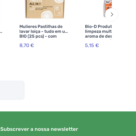
Mulieres Pastilhas de
Bio-D Produto de
lavar loiça - tudo em um
limpeza multiusos com
BIO (25 pcs) - com
aroma de desinfectante
certificação ecocert
e tangerina (500 ml)
8,70 €
5,15 €
Subscrever a nossa newsletter