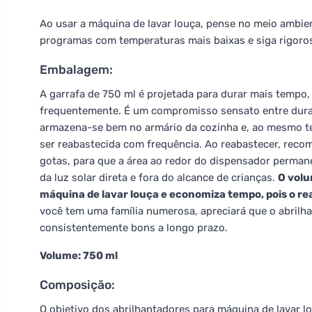
Ao usar a máquina de lavar louça, pense no meio ambien
programas com temperaturas mais baixas e siga rigo
Embalagem:
A garrafa de 750 ml é projetada para durar mais tempo
frequentemente. É um compromisso sensato entre durabi
armazena-se bem no armário da cozinha e, ao mesmo te
ser reabastecida com frequência. Ao reabastecer, reco
gotas, para que a área ao redor do dispensador perma
da luz solar direta e fora do alcance de crianças.
O volu
máquina de lavar louça e economiza tempo, pois o r
você tem uma família numerosa, apreciará que o abrilha
consistentemente bons a longo prazo.
Volume: 750 ml
Composição:
O objetivo dos abrilhantadores para máquina de lavar 