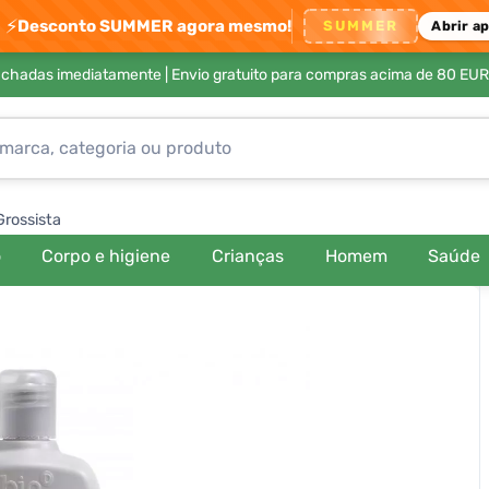
⚡
Desconto SUMMER agora mesmo!
SUMMER
Abrir a
achadas imediatamente |
Envio gratuito para compras acima de 80 EUR
Grossista
o
Corpo e higiene
Crianças
Homem
Saúde