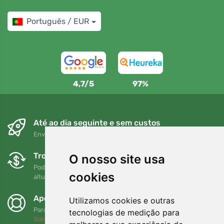
Português / EUR
4,7/5
97%
Até ao dia seguinte e sem custos
Envio gratuito para encomendas superiores a 80 EUR
Trocas e devoluções gratuitas
O nosso site usa
Pode devolver ou trocar a sua encomenda em qualquer
cookies
altura no prazo de 90 dias
Apoiamos a Trees.org
Utilizamos cookies e outras
Para cada encomenda plantamos uma árvore! Leia mais
tecnologias de medição para
Sobre nós
.