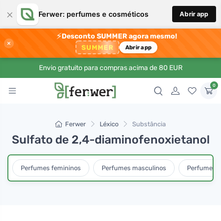
×
Ferwer: perfumes e cosméticos
Abrir app
⚡
Desconto SUMMER agora mesmo!
×
SUMMER
Abrir app
Envio gratuito para compras acima de 80 EUR
0
Ferwer
Léxico
Substância
Sulfato de 2,4-diaminofenoxietanol
Perfumes femininos
Perfumes masculinos
Perfumes u