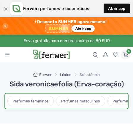
×
Ferwer: perfumes e cosméticos
Abrir app
⚡
Desconto SUMMER agora mesmo!
×
SUMMER
Abrir app
Envio gratuito para compras acima de 80 EUR
0
Ferwer
Léxico
Substância
Sida veronicaefolia (Erva-coração)
Perfumes femininos
Perfumes masculinos
Perfumes u