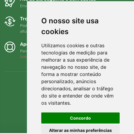
Envio gratuito para encomendas superiores a 80 EUR
Trocas e devoluções gratuitas
O nosso site usa
Pode devolver ou trocar a sua encomenda em qualquer
cookies
altura no prazo de 90 dias
Apoiamos a Trees.org
Utilizamos cookies e outras
Para cada encomenda plantamos uma árvore! Leia mais
tecnologias de medição para
Sobre nós
.
melhorar a sua experiência de
navegação no nosso site, de
forma a mostrar conteúdo
personalizado, anúncios
direcionados, analisar o tráfego
do site e entender de onde vêm
os visitantes.
Concordo
Alterar as minhas preferências