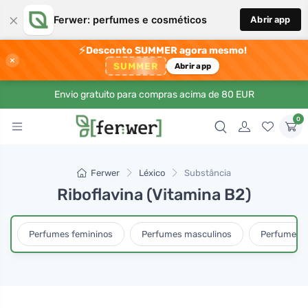
×
Ferwer: perfumes e cosméticos
Abrir app
⚡
Desconto SUMMER agora mesmo!
×
SUMMER
Abrir app
Envio gratuito para compras acima de 80 EUR
0
Ferwer
Léxico
Substância
Riboflavina (Vitamina B2)
Perfumes femininos
Perfumes masculinos
Perfumes u