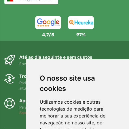
4,7/5
97%
Até ao dia seguinte e sem custos
Envio gratuito para encomendas superiores a 80 EUR
Trocas e devoluções gratuitas
O nosso site usa
Pode devolver ou trocar a sua encomenda em qualquer
cookies
altura no prazo de 90 dias
Apoiamos a Trees.org
Utilizamos cookies e outras
Para cada encomenda plantamos uma árvore! Leia mais
tecnologias de medição para
Sobre nós
.
melhorar a sua experiência de
navegação no nosso site, de