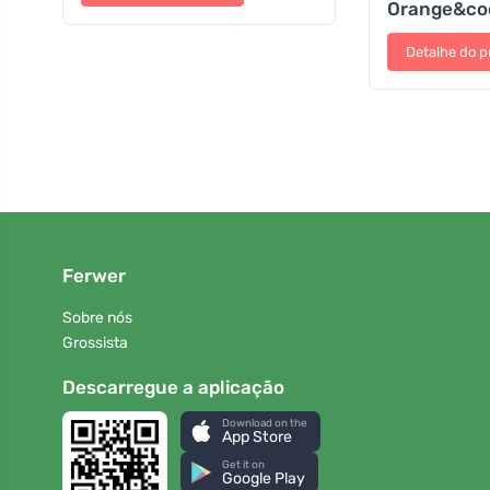
Orange&co
Detalhe do p
Ferwer
Sobre nós
Grossista
Descarregue a aplicação
Download on the
App Store
Get it on
Google Play