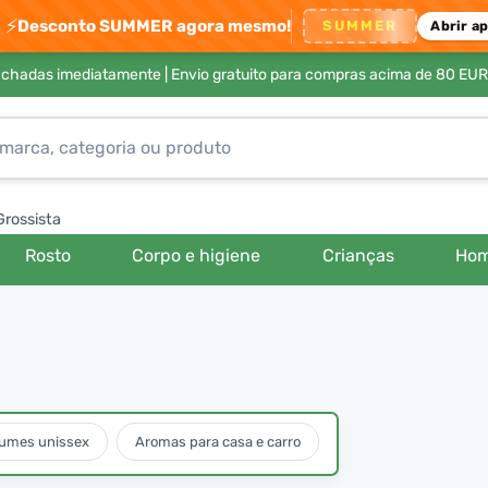
⚡
Desconto SUMMER agora mesmo!
SUMMER
Abrir a
achadas imediatamente |
Envio gratuito para compras acima de 80 EUR
Grossista
Rosto
Corpo e higiene
Crianças
Ho
fumes unissex
Aromas para casa e carro