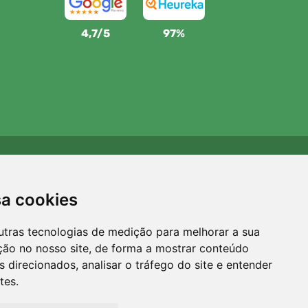
4,7/5
97%
Apoiamos a Trees.org
Para cada encomenda plantamos uma árvore! Leia mais
sa cookies
Sobre nós
.
utras tecnologias de medição para melhorar a sua
ção no nosso site, de forma a mostrar conteúdo
 direcionados, analisar o tráfego do site e entender
tes.