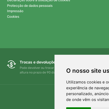
Declaração sobre a utilização de cookies
Protecção de dados pessoais
Impressão
Cookies
Trocas e devoluções gratuitas
Pode devolver ou trocar a sua encomenda em qualquer
O nosso site u
altura no prazo de 90 dias
Utilizamos cookies e o
experiência de navega
personalizado, anúncios
de onde vêm os visitan