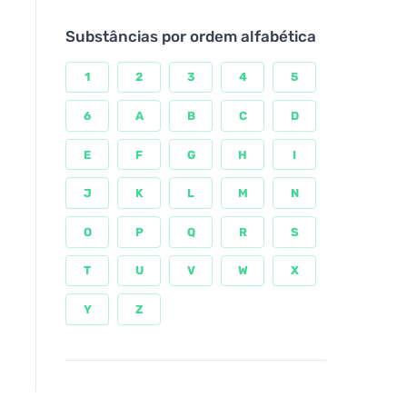
Substâncias por ordem alfabética
1
2
3
4
5
6
A
B
C
D
E
F
G
H
I
J
K
L
M
N
O
P
Q
R
S
T
U
V
W
X
Y
Z