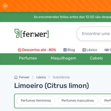
×
As encomendas feitas antes das 12:00 são desp
Descontos até -80%
Blog
Léxico
Perfumes
Maquilhagem
Cabelo
Ferwer
Léxico
Substância
Limoeiro (Citrus limon)
Perfumes femininos
Perfumes masculinos
Per