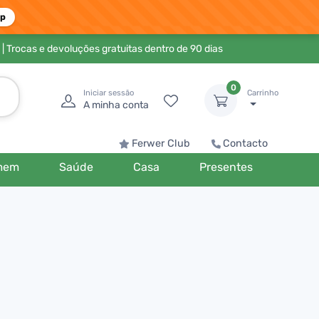
pp
| Trocas e devoluções gratuitas dentro de 90 dias
0
Iniciar sessão
Carrinho
A minha conta
Ferwer Club
Contacto
mem
Saúde
Casa
Presentes