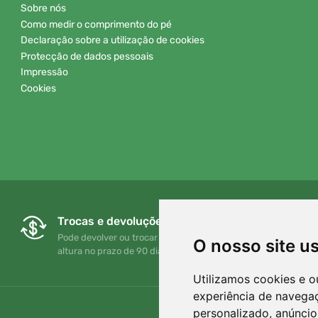
Sobre nós
Como medir o comprimento do pé
Declaração sobre a utilização de cookies
Protecção de dados pessoais
Impressão
Cookies
Trocas e devoluções gratuitas
Pode devolver ou trocar a sua encomenda em qualquer
O nosso site u
altura no prazo de 90 dias
Utilizamos cookies e o
experiência de navega
personalizado, anúncios