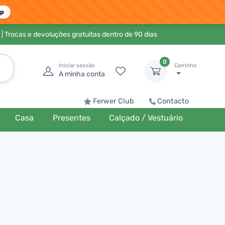
pp
| Trocas e devoluções gratuitas dentro de 90 dias
0
Iniciar sessão
Carrinho
A minha conta
Ferwer Club
Contacto
Casa
Presentes
Calçado / Vestuário