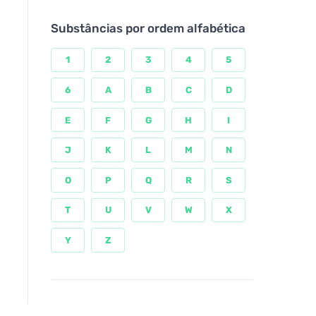
Substâncias por ordem alfabética
1
2
3
4
5
6
A
B
C
D
E
F
G
H
I
J
K
L
M
N
O
P
Q
R
S
T
U
V
W
X
Y
Z