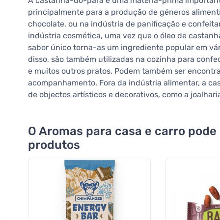
A castanha-do-pará é uma matéria-prima importante p
principalmente para a produção de géneros alimentíci
chocolate, ou na indústria de panificação e confeit
indústria cosmética, uma vez que o óleo de castanha
sabor único torna-as um ingrediente popular em vári
disso, são também utilizadas na cozinha para confeci
e muitos outros pratos. Podem também ser encontr
acompanhamento. Fora da indústria alimentar, a ca
de objectos artísticos e decorativos, como a joalhari
O Aromas para casa e carro pode
produtos