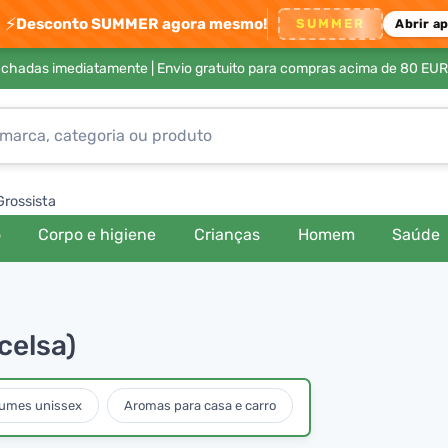
⚡
Desconto SUMMER agora mesmo!
SUMMER
Abrir a
achadas imediatamente |
Envio gratuito para compras acima de 80 EUR
Grossista
o
Corpo e higiene
Crianças
Homem
Saúde
xcelsa)
fumes unissex
Aromas para casa e carro