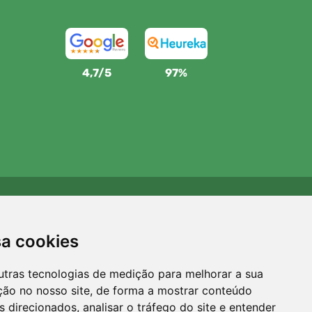
4,7/5
97%
Apoiamos a Trees.org
Para cada encomenda plantamos uma árvore! Leia mais
sa cookies
Sobre nós
.
utras tecnologias de medição para melhorar a sua
ção no nosso site, de forma a mostrar conteúdo
 direcionados, analisar o tráfego do site e entender