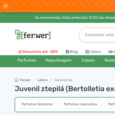
×
As encomendas feitas antes das 12:00 são desp
Descontos até -80%
Blog
Léxico
Perfumes
Maquilhagem
Cabelo
Rost
Ferwer
Léxico
Substância
Juvenil ztepilá (Bertolletia e
Perfumes femininos
Perfumes masculinos
Per