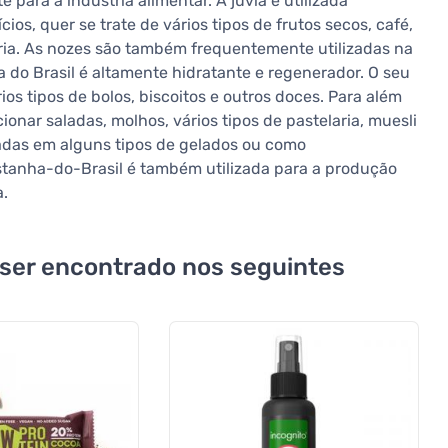
ara a indústria alimentar. A juvia é utilizada
os, quer se trate de vários tipos de frutos secos, café,
aria. As nozes são também frequentemente utilizadas na
 do Brasil é altamente hidratante e regenerador. O seu
os tipos de bolos, biscoitos e outros doces. Para além
onar saladas, molhos, vários tipos de pastelaria, muesli
adas em alguns tipos de gelados ou como
stanha-do-Brasil é também utilizada para a produção
a.
 ser encontrado nos seguintes