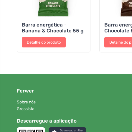
Barra energética -
Barra energ
Banana & Chocolate 55 g
Chocolate 
Detalhe do produto
Detalhe do p
Ferwer
Sobre nós
Grossista
Descarregue a aplicação
Download on the