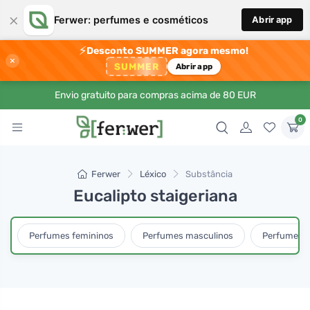
×
Ferwer: perfumes e cosméticos
Abrir app
⚡
Desconto SUMMER agora mesmo!
×
SUMMER
Abrir app
Envio gratuito para compras acima de 80 EUR
0
Ferwer
Léxico
Substância
Eucalipto staigeriana
Perfumes femininos
Perfumes masculinos
Perfumes u