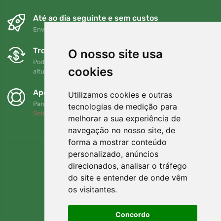
Até ao dia seguinte e sem custos
Envio gratuito para encomendas superiores a 80 EUR
Trocas e devoluções gratuitas
O nosso site usa
Pode devolver ou trocar a sua encomenda em qualquer
cookies
altura no prazo de 90 dias
Apoiamos a Trees.org
Utilizamos cookies e outras
Para cada encomenda plantamos uma árvore! Leia mais
tecnologias de medição para
Sobre nós
.
melhorar a sua experiência de
navegação no nosso site, de
forma a mostrar conteúdo
personalizado, anúncios
direcionados, analisar o tráfego
do site e entender de onde vêm
os visitantes.
Concordo