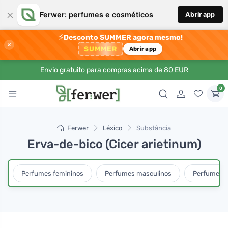
×
Ferwer: perfumes e cosméticos
Abrir app
⚡
Desconto SUMMER agora mesmo!
×
SUMMER
Abrir app
Envio gratuito para compras acima de 80 EUR
0
Ferwer
Léxico
Substância
Erva-de-bico (Cicer arietinum)
Perfumes femininos
Perfumes masculinos
Perfumes u