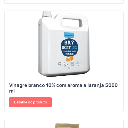
Vinagre branco 10% com aroma a laranja 5000
ml
Detalhe do produto