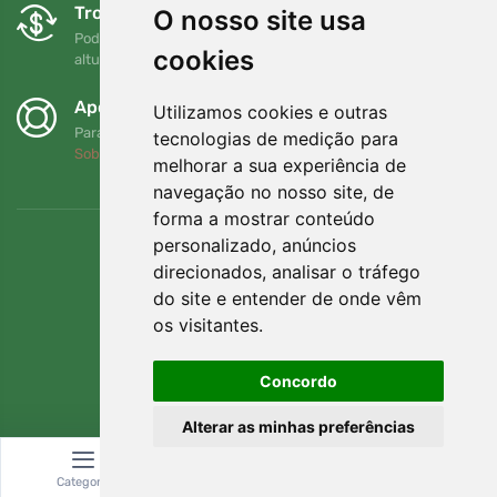
Trocas e devoluções gratuitas
O nosso site usa
Pode devolver ou trocar a sua encomenda em qualquer
cookies
altura no prazo de 90 dias
Apoiamos a Trees.org
Utilizamos cookies e outras
Para cada encomenda plantamos uma árvore! Leia mais
tecnologias de medição para
Sobre nós
.
melhorar a sua experiência de
navegação no nosso site, de
forma a mostrar conteúdo
personalizado, anúncios
direcionados, analisar o tráfego
do site e entender de onde vêm
os visitantes.
Concordo
Alterar as minhas preferências
© Topshelf s.r.o. Todos os direitos reservados.
Categoria
Pesquisar
Carrinho