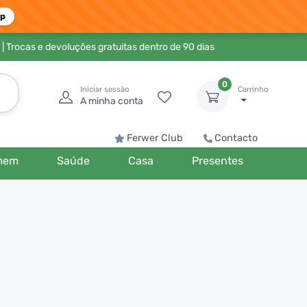
pp
| Trocas e devoluções gratuitas dentro de 90 dias
0
Iniciar sessão
Carrinho
A minha conta
Ferwer Club
Contacto
mem
Saúde
Casa
Presentes