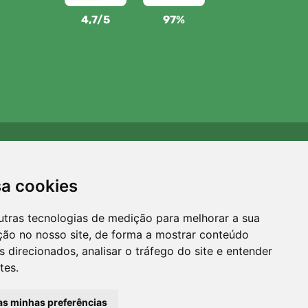
4,7/5
97%
Apoiamos a Trees.org
Para cada encomenda plantamos uma árvore! Leia mais
sa cookies
Sobre nós
.
utras tecnologias de medição para melhorar a sua
ção no nosso site, de forma a mostrar conteúdo
 direcionados, analisar o tráfego do site e entender
tes.
 as minhas preferências