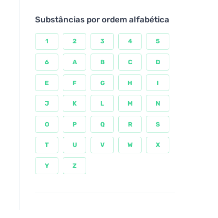
Substâncias por ordem alfabética
1
2
3
4
5
6
A
B
C
D
E
F
G
H
I
J
K
L
M
N
O
P
Q
R
S
T
U
V
W
X
Y
Z