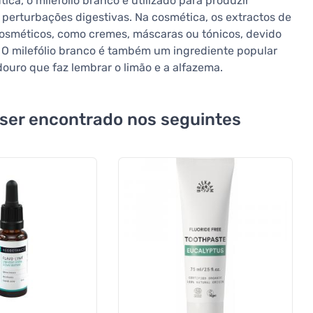
ica, o milefólio branco é utilizado para produzir
perturbações digestivas. Na cosmética, os extractos de
cosméticos, como cremes, máscaras ou tónicos, devido
 O milefólio branco é também um ingrediente popular
uro que faz lembrar o limão e a alfazema.
 ser encontrado nos seguintes