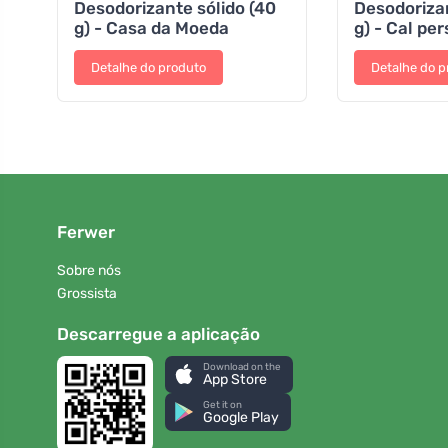
Desodorizante sólido (40
Desodorizan
g) - Casa da Moeda
g) - Cal per
Detalhe do produto
Detalhe do p
Ferwer
Sobre nós
Grossista
Descarregue a aplicação
Download on the
App Store
Get it on
Google Play