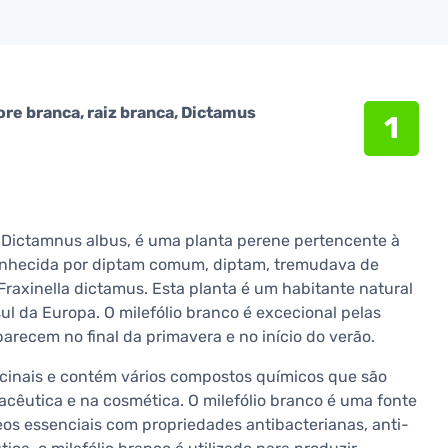
ore branca, raiz branca, Dictamus
1
o Dictamnus albus, é uma planta perene pertencente à
onhecida por diptam comum, diptam, tremudava de
 Fraxinella dictamus. Esta planta é um habitante natural
l da Europa. O milefólio branco é excecional pelas
arecem no final da primavera e no início do verão.
icinais e contém vários compostos químicos que são
macêutica e na cosmética. O milefólio branco é uma fonte
leos essenciais com propriedades antibacterianas, anti-