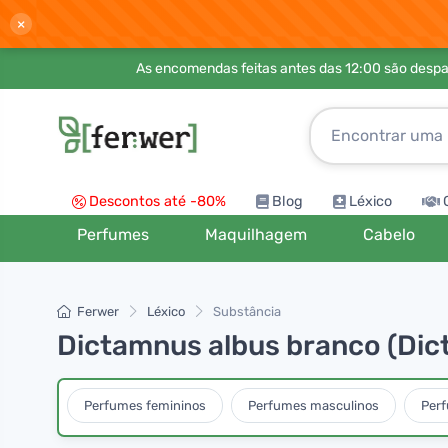
×
As encomendas feitas antes das 12:00 são desp
Descontos até -80%
Blog
Léxico
Perfumes
Maquilhagem
Cabelo
Ferwer
Léxico
Substância
Dictamnus albus branco (Dic
Perfumes femininos
Perfumes masculinos
Per