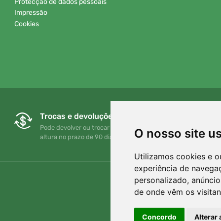
Protecção de dados pessoais
Impressão
Cookies
Trocas e devoluções gratuitas
Pode devolver ou trocar a sua encomenda em qualquer
O nosso site u
altura no prazo de 90 dias
Utilizamos cookies e o
experiência de navega
personalizado, anúncios
de onde vêm os visitan
Concordo
Alterar