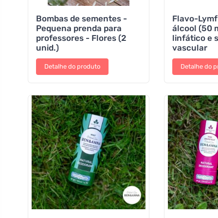
Bombas de sementes -
Flavo-Lymf 
Pequena prenda para
álcool (50 
professores - Flores (2
linfático e
unid.)
vascular
Detalhe do produto
Detalhe do p