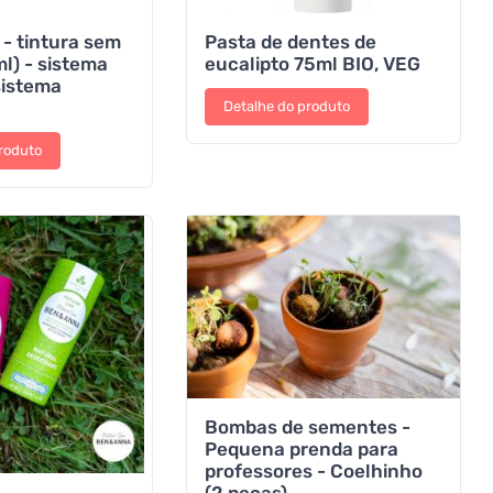
- tintura sem
Pasta de dentes de
ml) - sistema
eucalipto 75ml BIO, VEG
 sistema
Detalhe do produto
roduto
Bombas de sementes -
Pequena prenda para
professores - Coelhinho
(2 peças)