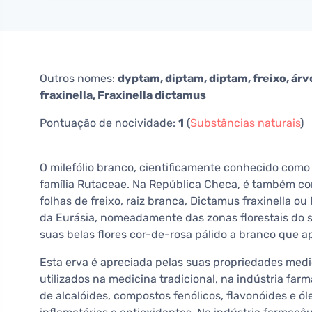
Outros nomes:
dyptam, diptam, diptam, freixo, árv
fraxinella, Fraxinella dictamus
Pontuação de nocividade:
1
(
Substâncias naturais
)
O milefólio branco, cientificamente conhecido com
família Rutaceae. Na República Checa, é também c
folhas de freixo, raiz branca, Dictamus fraxinella ou
da Eurásia, nomeadamente das zonas florestais do su
suas belas flores cor-de-rosa pálido a branco que ap
Esta erva é apreciada pelas suas propriedades med
utilizados na medicina tradicional, na indústria far
de alcalóides, compostos fenólicos, flavonóides e ó