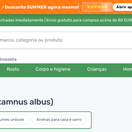
⚡
Desconto SUMMER agora mesmo!
SUMMER
Abrir a
achadas imediatamente |
Envio gratuito para compras acima de 80 EUR
Grossista
Rosto
Corpo e higiene
Crianças
Ho
tamnus albus)
fumes unissex
Aromas para casa e carro